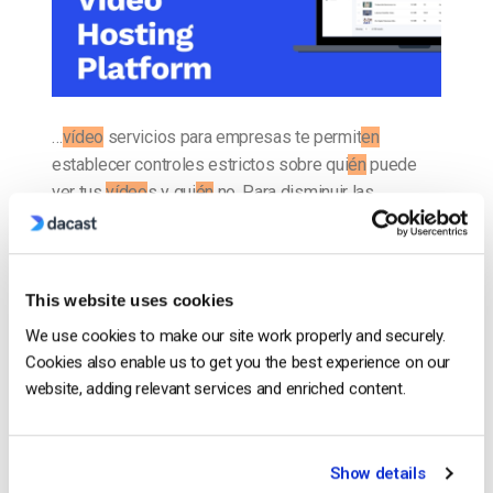
…
vídeo
servicios para empresas te permit
en
establecer controles estrictos sobre qui
én
puede
ver tus
vídeo
s y qui
én
no. Para disminuir las
posibilidades de que algui
en
descargue ilegalmente
sus contenidos, tambi
én
…
CONTINUAR LEYENDO
→
This website uses cookies
We use cookies to make our site work properly and securely.
Cookies also enable us to get you the best experience on our
Publicado en
El blog de los expertos en vídeo
website, adding relevant services and enriched content.
El blog de los expertos en
Show details