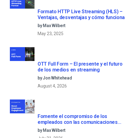
Formato HTTP Live Streaming (HLS) –
Ventajas, desventajas y cómo funciona
by Max Wilbert
May 23, 2025
OTT Full Form – El presente y el futuro
de los medios en streaming
by Jon Whitehead
August 4, 2026
Fomente el compromiso de los
empleados con las comunicaciones
corporativas en directo
by Max Wilbert