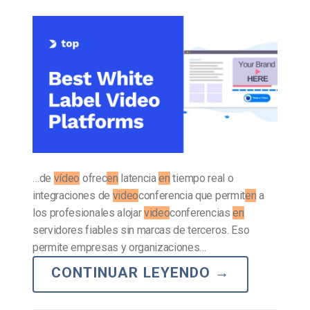
…de
vídeo
ofrec
en
latencia
en
tiempo real o
integraciones de
video
conferencia que permit
en
a
los profesionales alojar
video
conferencias
en
servidores fiables sin marcas de terceros. Eso
permite empresas y organizaciones…
CONTINUAR LEYENDO
→