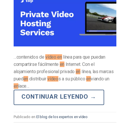
…contenidos de
vídeo en
línea para que puedan
compartirse fácilmente
en
Internet. Con el
alojamiento profesional privado
en
línea, las marcas
pued
en
distribuir
vídeo
s a su público
en
viando un
en
lace…
CONTINUAR LEYENDO
→
Publicado en
El blog de los expertos en vídeo