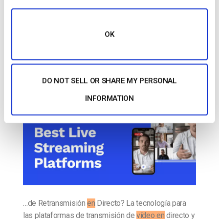
vídeo
Comparación de las 25 mejores
plataformas de streaming en directo en
OK
2025
PUBLICADO EL
JULY 29, 2026
DO NOT SELL OR SHARE MY PERSONAL
INFORMATION
…de Retransmisión
en
Directo? La tecnología para
las plataformas de transmisión de
vídeo en
directo y