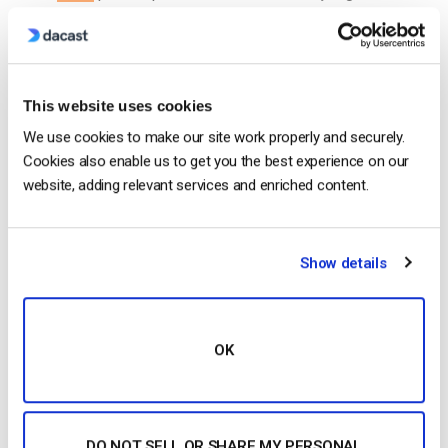
En
terprise Silver: $799/mês
En
terprise Gold:
$11999/mês
En
terprise Platinum: $4999/mês
Personalizado: Contacta o
vídeo
IBM Cloud para
obteres preços de planos personalizados. 10….
This website uses cookies
CONTINUE READING
→
We use cookies to make our site work properly and securely.
Cookies also enable us to get you the best experience on our
website, adding relevant services and enriched content.
Posted in
The video experts blog
Show details
The video experts blog
12 melhores plataformas de alojamento
de vídeo profissional: Escolher a melhor
OK
solução para o negócio [2022 Update]
POSTED ON
MARCH 17, 2025
DO NOT SELL OR SHARE MY PERSONAL