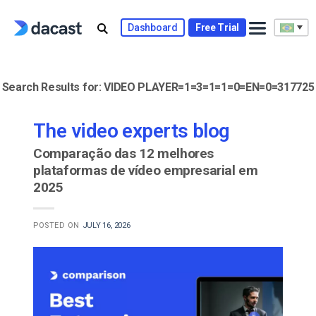
Skip
to
Dashboard
Free Trial
content
Search Results for:
VIDEO PLAYER=1=3=1=1=0=EN=0=317725
The video experts blog
Comparação das 12 melhores
plataformas de vídeo empresarial em
2025
POSTED ON
JULY 16, 2026