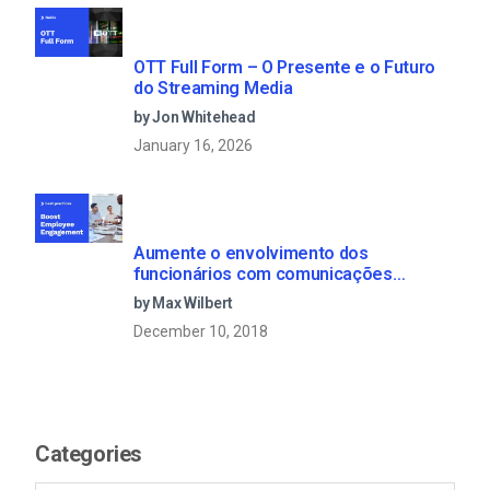
OTT Full Form – O Presente e o Futuro
do Streaming Media
by Jon Whitehead
January 16, 2026
Aumente o envolvimento dos
funcionários com comunicações
empresariais em direto
by Max Wilbert
December 10, 2018
Categories