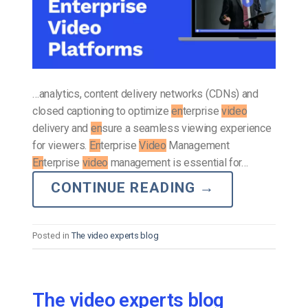
…analytics, content delivery networks (CDNs) and
closed captioning to optimize
en
terprise
video
delivery and
en
sure a seamless viewing experience
for viewers.
En
terprise
Video
Management
En
terprise
video
management is essential for…
CONTINUE READING
→
Posted in
The video experts blog
The video experts blog