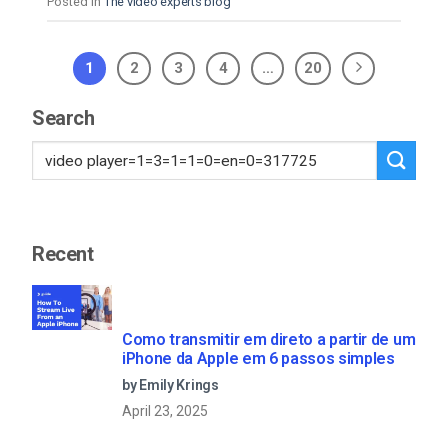
Posted in
The video experts blog
1
2
3
4
…
20
Search
Recent
Como transmitir em direto a partir de um
iPhone da Apple em 6 passos simples
by Emily Krings
April 23, 2025