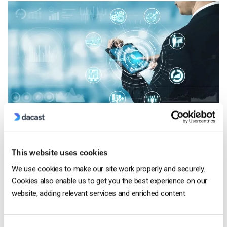
Hoy en día hay una gran variedad de CDN en el mercado. Las
distintas soluciones CDN se centran en diferentes
segmentos del mercado. Por ejemplo, algunas CDN se
This website uses cookies
centran en las imágenes y otras en el contenido estático de
We use cookies to make our site work properly and securely.
los sitios web. Otras se centran en el vídeo, y otras son CDN
Cookies also enable us to get you the best experience on our
polivalentes.
website, adding relevant services and enriched content.
1. Microsoft Azure