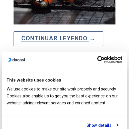
CONTINUAR LEYENDO
→
1
2
3
4
Search
This website uses cookies
We use cookies to make our site work properly and securely.
Cookies also enable us to get you the best experience on our
website, adding relevant services and enriched content.
Recent
Show details