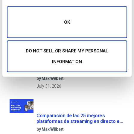
OTT Full Form – El presente y el futuro
de los medios en streaming
OK
by Jon Whitehead
August 4, 2026
DO NOT SELL OR SHARE MY PERSONAL
INFORMATION
Fomente el compromiso de los
empleados con las comunicaciones
corporativas en directo
by Max Wilbert
July 31, 2026
Comparación de las 25 mejores
plataformas de streaming en directo en
2025
by Max Wilbert