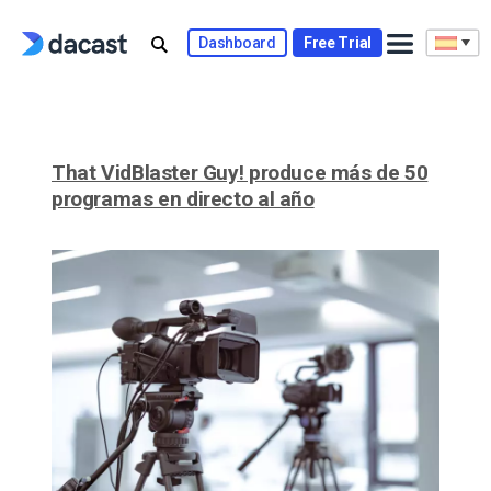
Skip
to
Dashboard
Free Trial
content
That VidBlaster Guy! produce más de 50
programas en directo al año