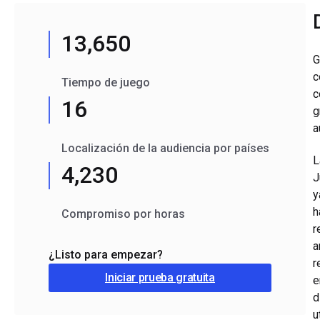
13,650
G
c
Tiempo de juego
c
16
g
a
Localización de la audiencia por países
L
4,230
J
y
h
Compromiso por horas
r
a
¿Listo para empezar?
r
Iniciar prueba gratuita
e
d
u