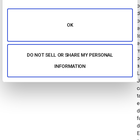
p
d
p
OK
e
t
e
m
DO NOT SELL OR SHARE MY PERSONAL
p
a
INFORMATION
L
J
c
t
e
d
f
d
E