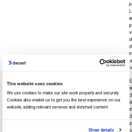
p
L
a
p
v
d
d
m
u
h
E
This website uses cookies
a
We use cookies to make our site work properly and securely.
d
Cookies also enable us to get you the best experience on our
l
website, adding relevant services and enriched content.
i
d
s
Show details
c