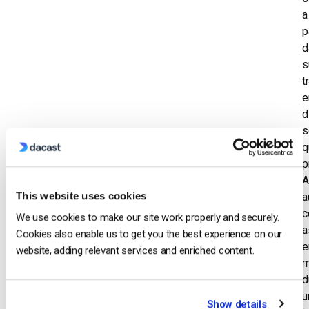
a
p
d
s
t
d
q
p
A
This website uses cookies
a
c
We use cookies to make our site work properly and securely.
a
Cookies also enable us to get you the best experience on our
website, adding relevant services and enriched content.
m
d
u
Show details