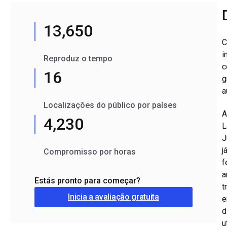
13,650
C
i
Reproduz o tempo
c
16
g
a
Localizações do público por países
A
4,230
L
J
j
Compromisso por horas
f
a
Estás pronto para começar?
t
Inicia a avaliação gratuita
d
u