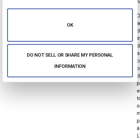
h
a
OK
d
i
d
s
DO NOT SELL OR SHARE MY PERSONAL
c
INFORMATION
p
d
p
t
o
m
p
à
L