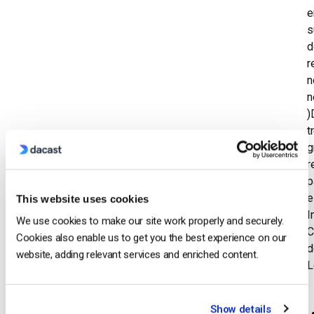
e
s
d
r
n
n
)
t
g
r
p
e
This website uses cookies
I
We use cookies to make our site work properly and securely.
C
Cookies also enable us to get you the best experience on our
d
website, adding relevant services and enriched content.
L
:
Show details