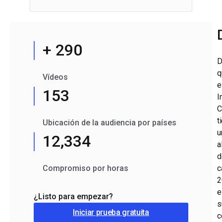
+ 290
D
q
Vídeos
e
153
I
C
t
Ubicación de la audiencia por países
u
12,334
a
d
Compromiso por horas
c
2
e
¿Listo para empezar?
s
Iniciar prueba gratuita
c