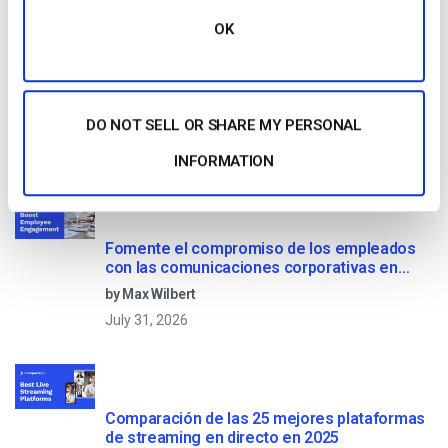
OK
OTT Full Form – El presente y el futuro de los
medios en streaming
DO NOT SELL OR SHARE MY PERSONAL
by Jon Whitehead
August 4, 2026
INFORMATION
Fomente el compromiso de los empleados
con las comunicaciones corporativas en
directo
by Max Wilbert
July 31, 2026
Comparación de las 25 mejores plataformas
de streaming en directo en 2025