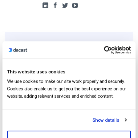
Free 14-Day Trial
Get Started!
This website uses cookies
We use cookies to make our site work properly and securely.
Start streaming immediately
Cookies also enable us to get you the best experience on our
No credit card required
website, adding relevant services and enriched content.
10 GB of bandwidth
Show details
Read Next