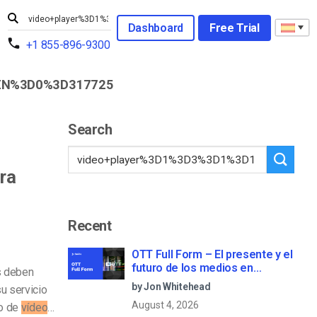
Dashboard
Free Trial
+1 855-896-9300
EN%3D0%3D317725
Search
ra
Recent
OTT Full Form – El presente y el
futuro de los medios en
s deben
streaming
by Jon Whitehead
su servicio
August 4, 2026
do de
vídeo
…