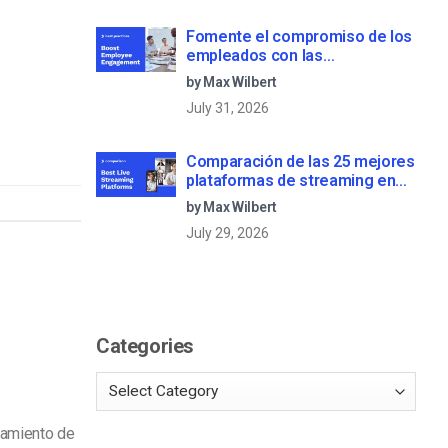
Fomente el compromiso de los
empleados con las
comunicaciones corporativas
by Max Wilbert
en directo
July 31, 2026
Comparación de las 25 mejores
plataformas de streaming en
directo en 2025
by Max Wilbert
July 29, 2026
Categories
jamiento de