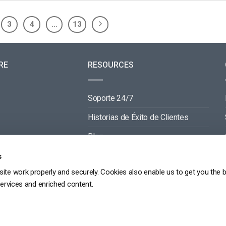
3
4
…
13
RE
RESOURCES
Soporte 24/7
Historias de Éxito de Clientes
Blog
Documentación de Video API
s
ite work properly and securely. Cookies also enable us to get you the 
Documentación de Reproductor API
services and enriched content.