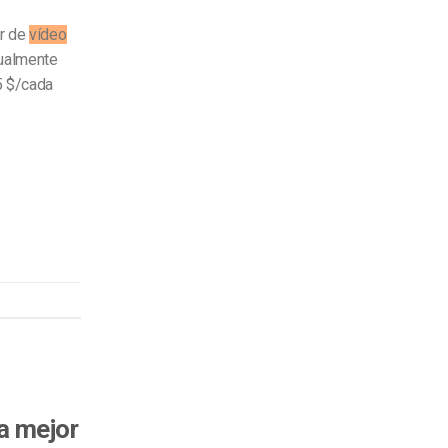
or de
vídeo
nualmente
5 $/cada
a mejor