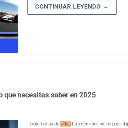
Marketing de Video
Emisoras de Radio y Televisión
CONTINUAR LEYENDO
→
o que necesitas saber en 2025
…plataformas de
vídeo
bajo demanda online para alo