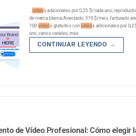
…
vídeo
s adicionales por 0,25 $/cada uno; reproduct
de marca blanca Avanzado: 319 $/mes, facturado a
100
vídeo
s gratuitos con
vídeo
s adicionales por 0,2
uno; varios canales, más…
CONTINUAR LEYENDO
→
nto de Vídeo Profesional: Cómo elegir l