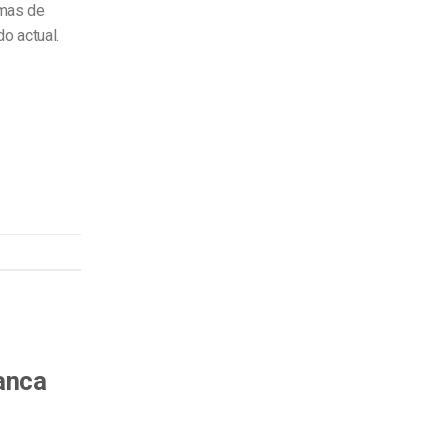
rmas de
do actual.
anca