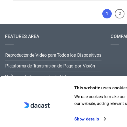
1
2
FEATURES AREA
COMPA
Reproductor de Video para Todos los Dispositivos
Plataforma de Transmisión de Pago-por-Visión
Software de Transmisión de Video
Gestión de Contenidos de Video
This website uses cookie
We use cookies to make our s
VER TODO
our website, adding relevant 
Show details