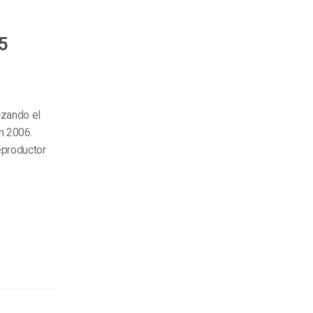
5
izando el
n 2006.
eproductor