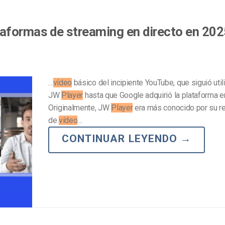
aformas de streaming en directo en 202
…
vídeo
básico del incipiente YouTube, que siguió util
JW
Player
hasta que Google adquirió la plataforma e
Originalmente, JW
Player
era más conocido por su r
de
vídeo
…
CONTINUAR LEYENDO
→