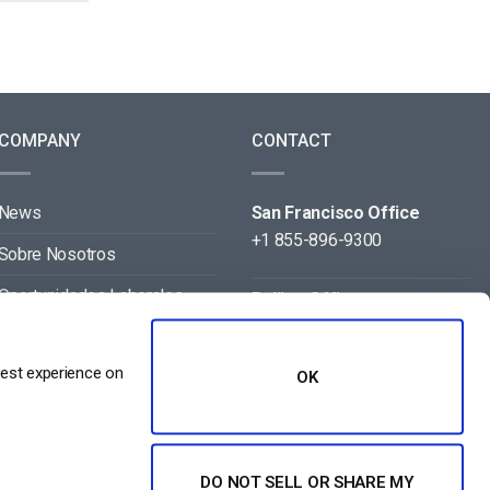
COMPANY
CONTACT
News
San Francisco Office
+1 855-896-9300
Sobre Nosotros
Oportunidades Laborales
Beijing Office
+86 105-123-5043
Contact
best experience on
OK
Aliados
DO NOT SELL OR SHARE MY