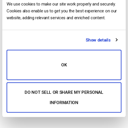
We use cookies to make our site work properly and securely.
système de paywall dont le coût n’est pas prohibitif.
Cookies also enable us to get you the best experience on our
L’objectif de la Jung Platform est de fournir des
website, adding relevant services and enriched content.
programmes éducatifs sur les perspectives de la
psychologie jungienne à une […]
CONTINUER LA LECTURE
→
Show details
Posted in
Études de cas
|
Tagged
l'éducation
OK
1
2
3
4
5
Search
DO NOT SELL OR SHARE MY PERSONAL
INFORMATION