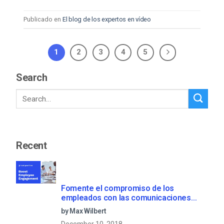
Publicado en
El blog de los expertos en vídeo
1
2
3
4
5
Search
Recent
Fomente el compromiso de los
empleados con las comunicaciones
corporativas en directo
by Max Wilbert
December 10, 2018