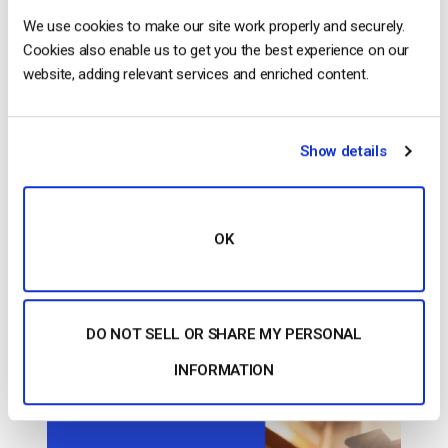
cámara Wirecast dentro del codificador Ventajas de
We use cookies to make our site work properly and securely.
la […]
Cookies also enable us to get you the best experience on our
CONTINUAR LEYENDO
→
website, adding relevant services and enriched content.
Publicado en
El blog de los expertos en vídeo
Show details
El blog de los expertos en
OK
vídeo
Cómo hacer una retransmisión en
directo con varias cámaras
DO NOT SELL OR SHARE MY PERSONAL
INFORMATION
PUBLICADO EL
DECEMBER 12, 2014