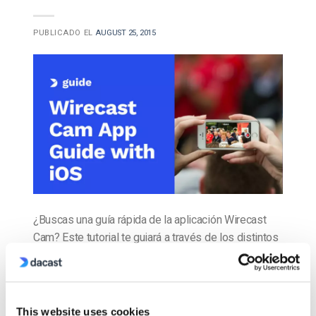
PUBLICADO EL
AUGUST 25, 2015
¿Buscas una guía rápida de la aplicación Wirecast
Cam? Este tutorial te guiará a través de los distintos
pasos para empezar a transmitir vídeo en directo
con la aplicación. Qué se necesita Instalación de la
aplicación Wirecast Cam Primeros pasos
Configuración de la aplicación Selección de la
This website uses cookies