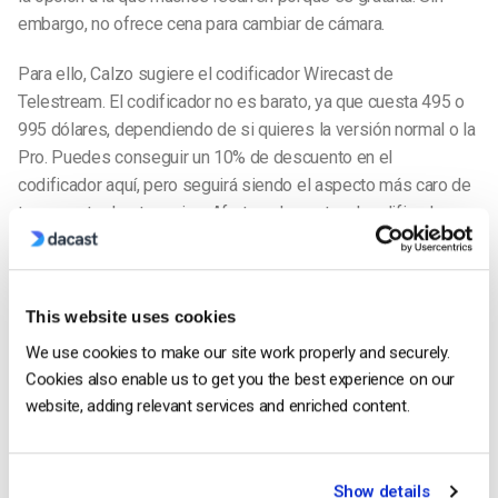
embargo, no ofrece cena para cambiar de cámara.
Para ello, Calzo sugiere el codificador Wirecast de
Telestream. El codificador no es barato, ya que cuesta 495 o
995 dólares, dependiendo de si quieres la versión normal o la
Pro. Puedes conseguir un 10% de descuento en el
codificador aquí, pero seguirá siendo el aspecto más caro de
tu proyecto de streaming. Afortunadamente, el codificador
ofrece una prueba gratuita y es increíblemente fácil cambiar
entre las distintas entradas, lo que lo hace ideal para un
proyecto multicámara.
This website uses cookies
La otra parte de la ecuación es un proveedor de streaming.
We use cookies to make our site work properly and securely.
Calzo recomienda Dacast por su gran calidad de transmisión,
Cookies also enable us to get you the best experience on our
sus opciones de incrustación y su perfecta integración con
website, adding relevant services and enriched content.
Wirecast. Los planes de Dacast empiezan a partir de 25
dólares al mes y ofrecen streaming a través de una CDN que
impulsa Apple, Facebook y más. Esto significa que obtendrá
Show details