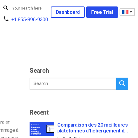
Dashboard
Free Trial
+1 855-896-9300
Search
Recent
rs et
Comparaison des 20 meilleures
hommage à
plateformes d’hébergement de
vidéos d’entreprise [Updated
pour nous