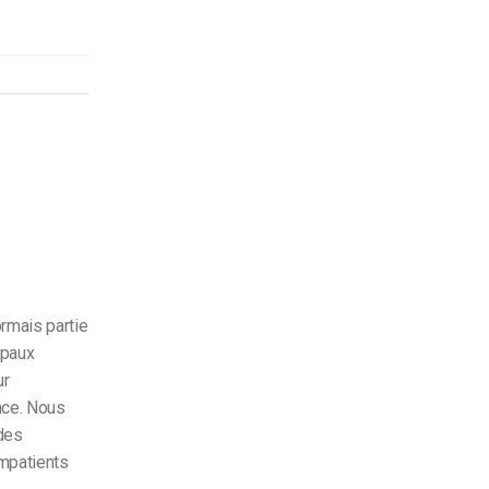
rmais partie
ipaux
ur
nce. Nous
 des
mpatients