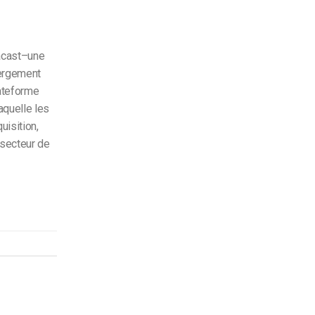
cast–une
bergement
lateforme
aquelle les
uisition,
 secteur de