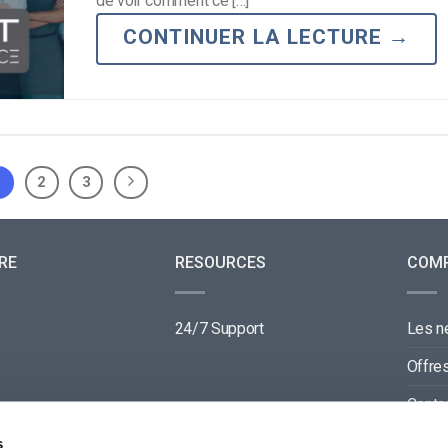
de voir comment ce […]
CONTINUER LA LECTURE
→
1
2
3
RE
RESOURCES
COM
24/7 Support
Les 
Offre
Conta
Parte
s