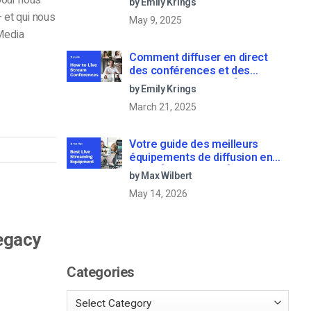
by Emily Krings
for 2022]
 et qui nous
May 9, 2025
 Media
Comment diffuser en direct
des conférences et des
réunions virtuelles ? [2021
by Emily Krings
Update]
March 21, 2025
Votre guide des meilleurs
équipements de diffusion en
direct [2025 Update]
by Max Wilbert
May 14, 2026
egacy
Categories