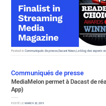
d’apprentissage en ligne
CMS vidéo
Confidentialité et sécuri
Posted in
Communiqués de presse
,
Dacast News
,
Le blog des experts v
Communiqués de presse
MediaMelon permet à Dacast de réal
App)
POSTÉ LE
MARCH 20, 2019