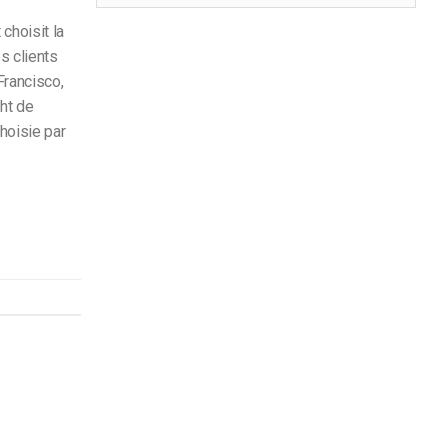
choisit la
s clients
Francisco,
ht de
hoisie par