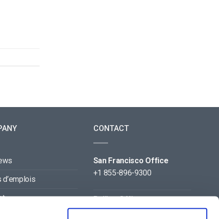
PANY
CONTACT
news
San Francisco Office
+1 855-896-9300
s d’emplois
ct
Beijing Office
+86 105-123-5043
naires