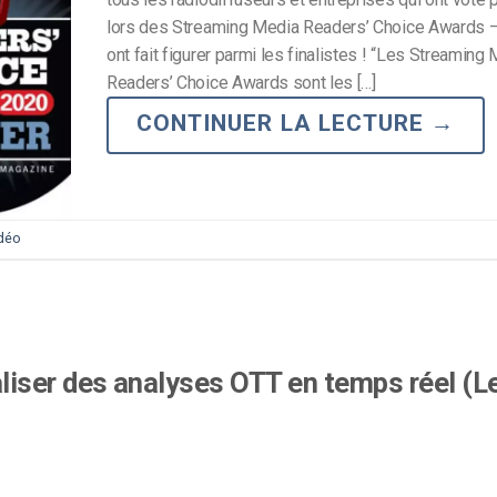
lors des Streaming Media Readers’ Choice Awards –
Monétisation vidéo
ont fait figurer parmi les finalistes ! “Les Streaming
té
Marketing vidéo
Readers’ Choice Awards sont les […]
CONTINUER LA LECTURE
→
idéo
iser des analyses OTT en temps réel (L