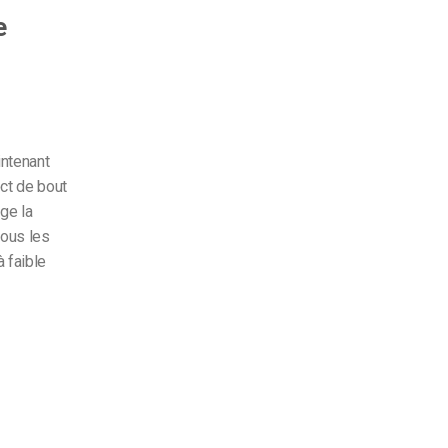
e
ntenant
ct de bout
ge la
tous les
à faible