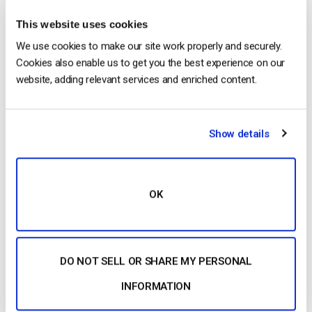
Résultats : Qu’est-ce que Cast a réalisé avec
This website uses cookies
l’aide de Dacast ?
We use cookies to make our site work properly and securely.
Cookies also enable us to get you the best experience on our
Jusqu’à présent, Cast a organisé cinq événements avec
website, adding relevant services and enriched content.
Dacast. Il s’agit toutefois du début d’une longue série
d’événements en ligne.
Cast a accepté que les événements virtuels soient
Show details
probablement la voie du monde à l’avenir. Ils ne pensent pas
que les choses reviendront à la “normale” de sitôt, et ils
continueront à promouvoir les événements virtuels et
OK
hybrides même après que la crise COVID se soit apaisée.
DO NOT SELL OR SHARE MY PERSONAL
INFORMATION