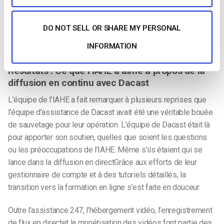
le contenu vidéo en ligne à des fins de marketing et de
promotion. Ils vendent leur contenu à des étudiants et à des
DO NOT SELL OR SHARE MY PERSONAL
formateurs pour une étude personnelle ou pour une utilisation
INFORMATION
chez leurs patients ou dans leurs salles de traitement.
Résultats : Ce que l’IAHE a aimé à propos de la
diffusion en continu avec Dacast
L’équipe de l’IAHE a fait remarquer à plusieurs reprises que
l’équipe d’assistance de Dacast avait été une véritable bouée
de sauvetage pour leur opération. L’équipe de Dacast était là
pour apporter son soutien, quelles que soient les questions
ou les préoccupations de l’IAHE. Même s’ils étaient
qui se
lance dans la diffusion en direct
Grâce aux efforts de leur
gestionnaire de compte et à des tutoriels détaillés, la
transition vers la formation en ligne s’est faite en douceur.
Outre l’assistance 247, l’hébergement vidéo,
l’enregistrement
de flux en direct
et la monétisation des vidéos font partie des