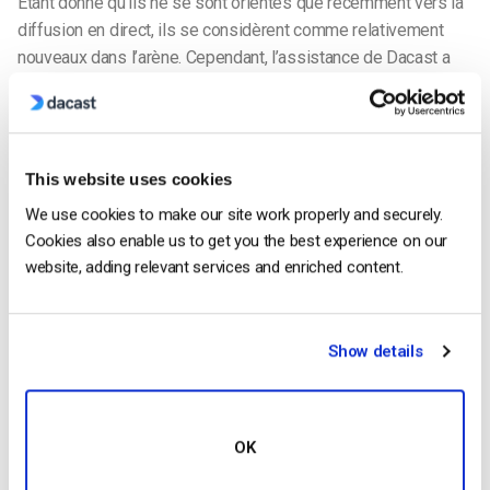
Étant donné qu’ils ne se sont orientés que récemment vers la
diffusion en direct, ils se considèrent comme relativement
nouveaux dans l’arène. Cependant, l’assistance de Dacast a
permis une transition en douceur et ils l’apprécient jusqu’à
présent.
L’une des fonctions de Dacast qui s’est avérée
This website uses cookies
particulièrement importante pour l’IAHE est la suivante
We use cookies to make our site work properly and securely.
l’enregistrement de flux en direct
. Cet outil a permis à l’IAHE
Cookies also enable us to get you the best experience on our
d’enregistrer des sessions de formation en thérapie manuelle
website, adding relevant services and enriched content.
de niveau international et de fournir un accès à la demande aux
praticiens qui n’ont pas pu assister à la formation en direct. La
possibilité de générer automatiquement une archive des
Show details
événements importants s’est également révélée être un outil
précieux pour les étudiants, qui peuvent ainsi revoir les flux à
un moment ultérieur.
OK
En plus d’héberger des sessions de formation en direct et
une archive exclusive de contenu à la demande, l’IAHE utilise