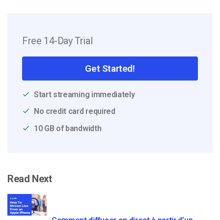
Free 14-Day Trial
Get Started!
Start streaming immediately
No credit card required
10 GB of bandwidth
Read Next