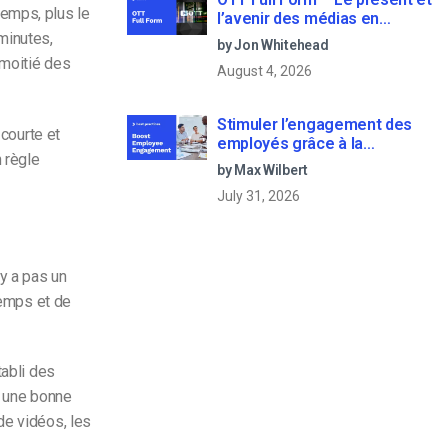
temps, plus le
l’avenir des médias en
continu
minutes,
by Jon Whitehead
 moitié des
August 4, 2026
Stimuler l’engagement des
 courte et
employés grâce à la
 règle
communication d’entreprise
by Max Wilbert
en direct
July 31, 2026
’y a pas un
temps et de
tabli des
l, une bonne
de vidéos, les