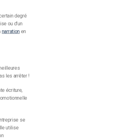
 certain degré
ise ou d’un
a
narration
en
meilleures
 les arrêter !
e écriture,
romotionnelle
ntreprise se
e utilise
on