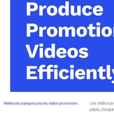
d’apprentissage en ligne
CMS vidéo
Confidentialité et sécuri
Meilleures pratiques pour les vidéos promotionnelles
Les vidéos pr
public, d’inspi