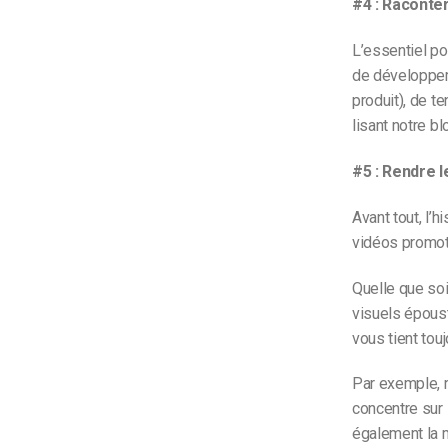
#4 : Raconter
L’essentiel pou
de développem
produit), de t
lisant notre bl
#5 : Rendre l
Avant tout, l’
vidéos promoti
Quelle que soi
visuels épous
vous tient touj
Par exemple, 
concentre sur 
également la m