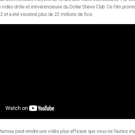
 vidéo drôle et irrévérencieuse du Dollar Shave Club. Ce film promo
2 et a été visionné plus de 22 millions de fois.
humour peut rendre une vidéo plus efficace que vous ne l’auriez ima