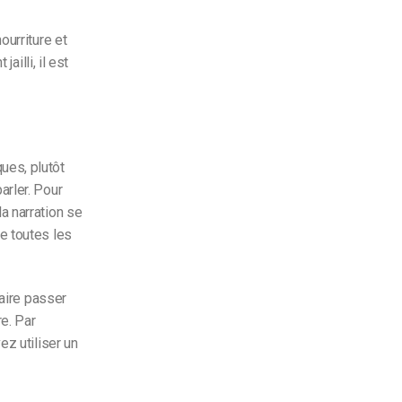
ourriture et
ailli, il est
ues, plutôt
arler. Pour
a narration se
e toutes les
faire passer
re. Par
ez utiliser un