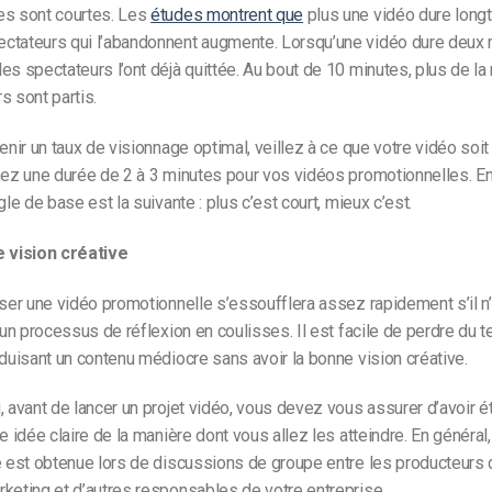
es sont courtes. Les
études montrent que
plus une vidéo dure long
ctateurs qui l’abandonnent augmente. Lorsqu’une vidéo dure deux 
es spectateurs l’ont déjà quittée. Au bout de 10 minutes, plus de la
s sont partis.
tenir un taux de visionnage optimal, veillez à ce que votre vidéo soit
sez une durée de 2 à 3 minutes pour vos vidéos promotionnelles. En
gle de base est la suivante : plus c’est court, mieux c’est.
e vision créative
iser une vidéo promotionnelle s’essoufflera assez rapidement s’il n
t un processus de réflexion en coulisses. Il est facile de perdre du 
oduisant un contenu médiocre sans avoir la bonne vision créative.
, avant de lancer un projet vidéo, vous devez vous assurer d’avoir é
ne idée claire de la manière dont vous allez les atteindre. En généra
e est obtenue lors de discussions de groupe entre les producteurs 
keting et d’autres responsables de votre entreprise.