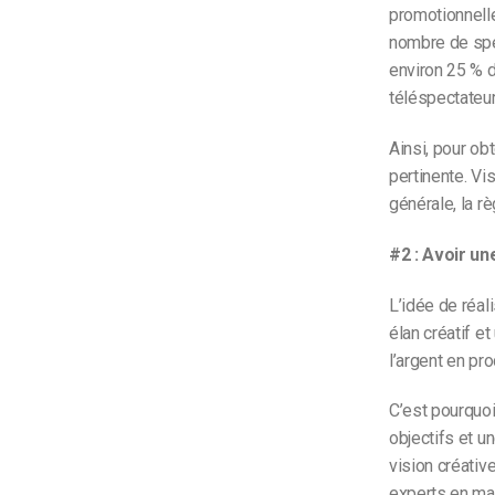
promotionnell
nombre de spe
environ 25 % d
téléspectateur
Ainsi, pour ob
pertinente. Vi
générale, la rè
#2 : Avoir un
L’idée de réal
élan créatif e
l’argent en pr
C’est pourquoi
objectifs et u
vision créativ
experts en mar