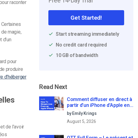
Free 14-Day Trial
pour raconter
Get Started!
. Certaines
e de magie,
Start streaming immediately
t d’un
No credit card required
10 GB of bandwidth
lard pour
de produire
re d’héberger
Read Next
elles
Comment diffuser en direct à
partir d’un iPhone d’Apple en
6 étapes faciles
by Emily Krings
August 5, 2026
t de l’avoir
déos
OTT Full Form – Le présent et