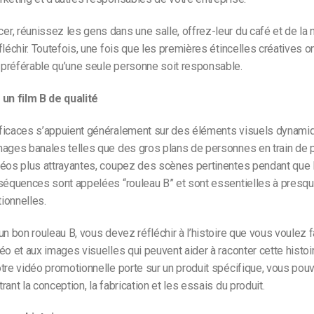
, réunissez les gens dans une salle, offrez-leur du café et de la n
léchir. Toutefois, une fois que les premières étincelles créatives ont j
préférable qu’une seule personne soit responsable.
 un film B de qualité
ficaces s’appuient généralement sur des éléments visuels dynamiq
ages banales telles que des gros plans de personnes en train de p
éos plus attrayantes, coupez des scènes pertinentes pendant que l
séquences sont appelées “rouleau B” et sont essentielles à presqu
ionnelles.
un bon rouleau B, vous devez réfléchir à l’histoire que vous voulez 
éo et aux images visuelles qui peuvent aider à raconter cette histoi
tre vidéo promotionnelle porte sur un produit spécifique, vous pouv
ant la conception, la fabrication et les essais du produit.