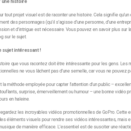
 une histoire
r tout projet visuel est de raconter une histoire. Cela signifie qu’un
ent des personnages (qu’il s’agisse d’une personne, d’une entrepr
ension et d’intrigue est nécessaire. Vous pouvez en savoir plus sur l
og sur le sujet.
e sujet intéressant !
histoire que vous racontez doit être intéressante pour les gens. Les 
onnelles ne vous lâchent pas d’une semelle, car vous ne pouvez pas
t la méthode employée pour capter l’attention d’un public – excellent
touflants, surprise, émerveillement ou humour – une bonne vidéo p
ours en haleine.
regardez les incroyables vidéos promotionnelles de GoPro. Cette e
les éléments visuels pour rendre ses vidéos intéressantes, mais ell
usique de manière efficace. L’essentiel est de susciter une réacti