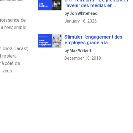
l’avenir des médias en
continu
by Jon Whitehead
 croissance de
January 16, 2026
t à l’ensemble
Stimuler l’engagement des
employés grâce à la
communication d’entreprise
s chez Dacast,
by Max Wilbert
en direct
t restera
December 10, 2018
 à côté de
n vous