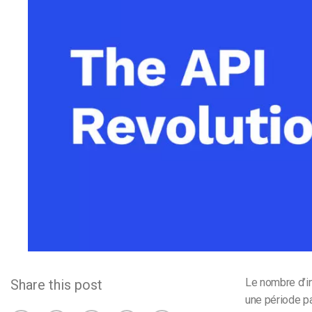
d’apprentissage en ligne
CMS vidéo
Confidentialité et sécuri
Le nombre d’in
Share this post
une période pa