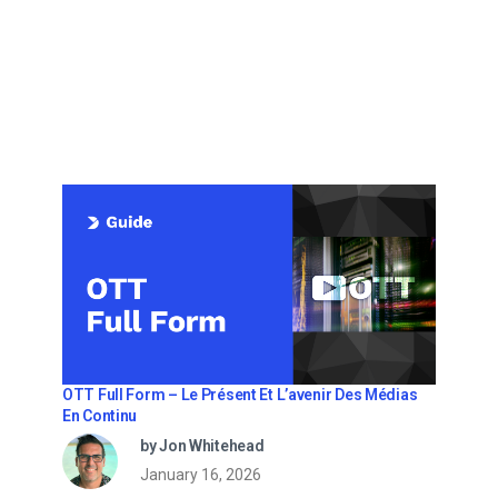
OTT Full Form – Le Présent Et L’avenir Des Médias
En Continu
by Jon Whitehead
January 16, 2026