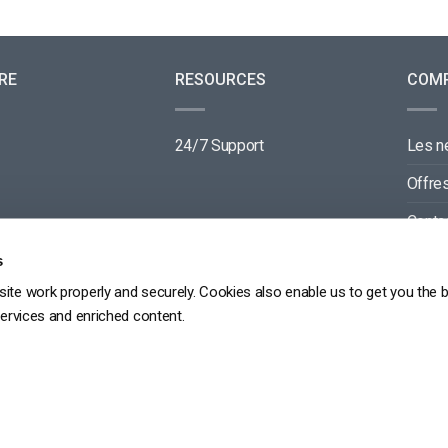
RE
RESOURCES
COM
24/7 Support
Les 
Offre
Conta
Parte
s
ite work properly and securely. Cookies also enable us to get you the 
services and enriched content.
GDPR
PRIVACY POLICY
TERMS OF SERVICE
SITEMAP
Copyright 2026 ©
dacast