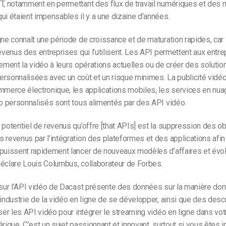
TT, notamment en permettant des flux de travail numériques et des
ui étaient impensables il y a une dizaine d’années.
gne connaît une période de croissance et de maturation rapides, car 
revenus des entreprises qui l’utilisent. Les API permettent aux entr
dement la vidéo à leurs opérations actuelles ou de créer des solutio
rsonnalisées avec un coût et un risque minimes. La publicité vidéo 
mmerce électronique, les applications mobiles, les services en nuag
éo personnalisés sont tous alimentés par des API vidéo.
 potentiel de revenus qu’offre [that APIs] est la suppression des ob
 revenus par l’intégration des plateformes et des applications afin
 puissent rapidement lancer de nouveaux modèles d’affaires et évo
déclare Louis Columbus, collaborateur de Forbes.
 sur l’API vidéo de Dacast présente des données sur la manière don
’industrie de la vidéo en ligne de se développer, ainsi que des descr
iser les API vidéo pour intégrer le streaming vidéo en ligne dans vot
érique. C’est un sujet passionnant et innovant, surtout si vous êtes 