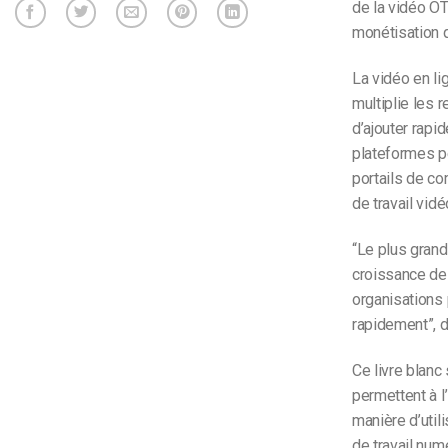
de la vidéo O
monétisation q
La vidéo en li
multiplie les 
d’ajouter rapi
plateformes pe
portails de co
de travail vid
“Le plus grand
croissance des
organisations
rapidement”, 
Ce livre blanc
permettent à l
manière d’util
de travail num