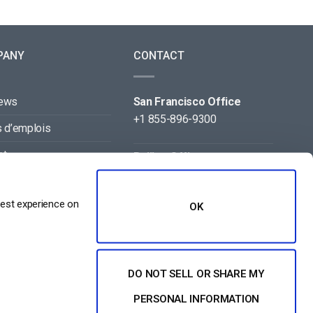
PANY
CONTACT
news
San Francisco Office
+1 855-896-9300
s d’emplois
ct
Beijing Office
+86 105-123-5043
naires
best experience on
OK
DO NOT SELL OR SHARE MY
PERSONAL INFORMATION