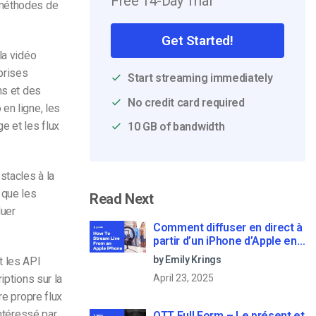
Free 14-Day Trial
 méthodes de
Get Started!
la vidéo
eprises
Start streaming immediately
ns et des
No credit card required
en ligne, les
e et les flux
10 GB of bandwidth
stacles à la
 que les
Read Next
luer
Comment diffuser en direct à
partir d’un iPhone d’Apple en
6 étapes faciles
by Emily Krings
t les API
iptions sur la
April 23, 2025
re propre flux
intéressé par
OTT Full Form – Le présent et