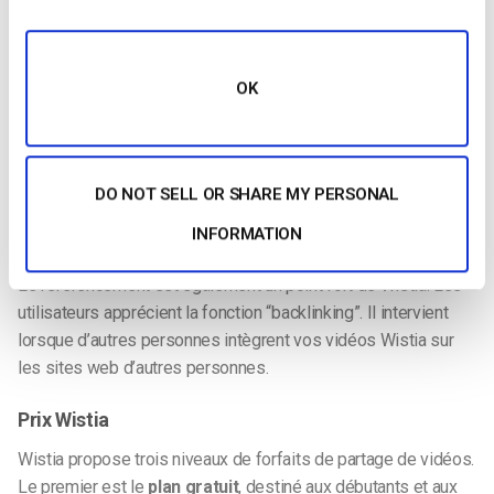
moment où les utilisateurs commencent à s’ennuyer et à
abandonner.
OK
L’intégration avec HubSpot est une autre fonctionnalité citée
par
de nombreux évaluateurs
. Cette configuration peut
déclencher automatiquement des entonnoirs de flux d’e-mails
si certains clients regardent plus d’un certain pourcentage
DO NOT SELL OR SHARE MY PERSONAL
d’une vidéo. Pour mesurer l’engagement et mettre en place
INFORMATION
des entonnoirs de vente, Wistia est très utile.
Le référencement est également un point fort de Wistia. Les
utilisateurs apprécient la fonction “backlinking”. Il intervient
lorsque d’autres personnes intègrent vos vidéos Wistia sur
les sites web d’autres personnes.
Prix Wistia
Wistia propose trois niveaux de forfaits de partage de vidéos.
Le premier est le
plan gratuit
, destiné aux débutants et aux