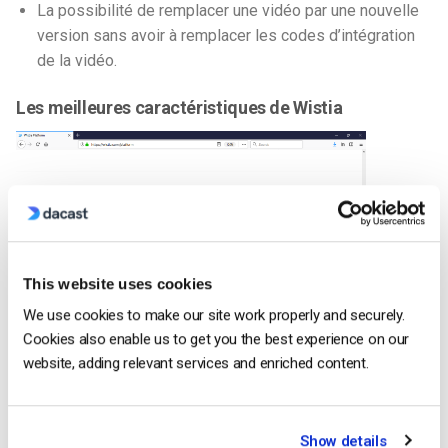
La possibilité de remplacer une vidéo par une nouvelle
version sans avoir à remplacer les codes d’intégration
de la vidéo.
Les meilleures caractéristiques de Wistia
L’une des
This website uses cookies
We use cookies to make our site work properly and securely.
Cookies also enable us to get you the best experience on our
principales caractéristiques de Wistia est la “carte thermique”.
website, adding relevant services and enriched content.
Cela vous permet de voir quelles parties de la vidéo le
spectateur a sautées, regardées et regardées à nouveau. Sur
des dizaines et des centaines de spectateurs, ces cartes
thermiques fournissent des informations exploitables sur le
Show details