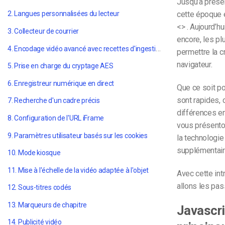
Jusqu’à présen
cette époque 
2. Langues personnalisées du lecteur
<> . Aujourd’h
3. Collecteur de courrier
encore, les pl
4. Encodage vidéo avancé avec recettes d'ingestion
permettre la c
navigateur.
5. Prise en charge du cryptage AES
6. Enregistreur numérique en direct
Que ce soit po
sont rapides, 
7. Recherche d'un cadre précis
différences en
8. Configuration de l'URL iFrame
vous présento
9. Paramètres utilisateur basés sur les cookies
la technologi
supplémentair
10. Mode kiosque
11. Mise à l'échelle de la vidéo adaptée à l'objet
Avec cette intr
allons les pa
12. Sous-titres codés
13. Marqueurs de chapitre
Javascri
14. Publicité vidéo