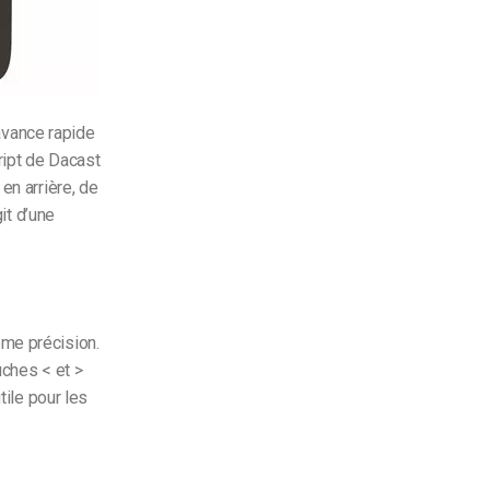
’avance rapide
ript de Dacast
en arrière, de
it d’une
ême précision.
uches < et >
tile pour les