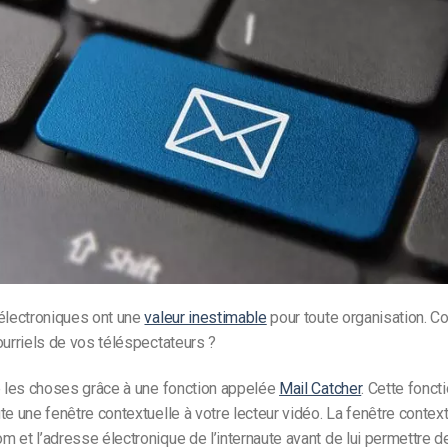
 électroniques ont une
valeur inestimable
pour toute organisation. 
ourriels de vos téléspectateurs ?
e les choses grâce à une fonction appelée
Mail Catcher
. Cette fonct
te une fenêtre contextuelle à votre lecteur vidéo. La fenêtre contex
 et l’adresse électronique de l’internaute avant de lui permettre de