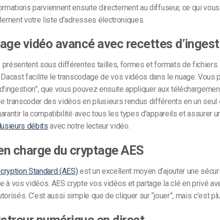
ormations parviennent ensuite directement au diffuseur, ce qui vou
ilement votre liste d’adresses électroniques.
age vidéo avancé avec recettes d’ingest
présentent sous différentes tailles, formes et formats de fichiers
 Dacast facilite le transcodage de vos vidéos dans le nuage. Vous 
d’ingestion”, que vous pouvez ensuite appliquer aux téléchargement
 transcoder des vidéos en plusieurs rendus différents en un seul 
arantir la compatibilité avec tous les types d’appareils et assurer 
lusieurs débits
avec notre lecteur vidéo.
 en charge du cryptage AES
cryption Standard (AES)
est un excellent moyen d’ajouter une sécur
 à vos vidéos. AES crypte vos vidéos et partage la clé en privé av
torisés. C’est aussi simple que de cliquer sur “jouer”, mais c’est plu
istreur numérique en direct