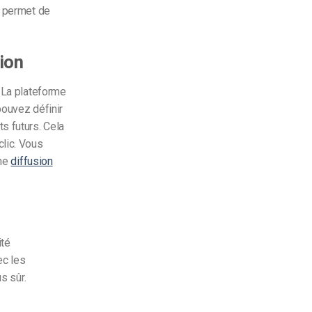
s permet de
ion
. La plateforme
pouvez définir
s futurs. Cela
clic. Vous
une
diffusion
ité
ec les
s sûr.