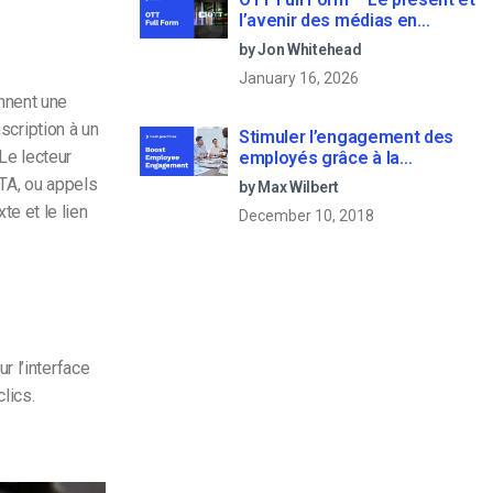
l’avenir des médias en
continu
by Jon Whitehead
January 16, 2026
nnent une
scription à un
Stimuler l’engagement des
 Le lecteur
employés grâce à la
communication d’entreprise
CTA, ou appels
by Max Wilbert
en direct
te et le lien
December 10, 2018
r l’interface
lics.