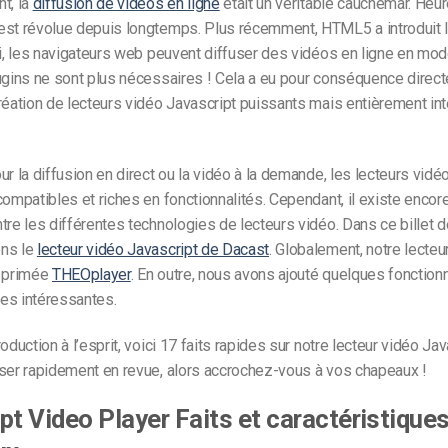
t, la
diffusion de vidéos en ligne
était un véritable cauchemar. Heu
est révolue depuis longtemps. Plus récemment, HTML5 a introduit l
ui, les navigateurs web peuvent diffuser des vidéos en ligne en mod
ugins ne sont plus nécessaires ! Cela a eu pour conséquence direct
réation de lecteurs vidéo Javascript puissants mais entièrement in
ur la diffusion en direct ou la vidéo à la demande, les lecteurs vi
compatibles et riches en fonctionnalités. Cependant, il existe encor
tre les différentes technologies de lecteurs vidéo. Dans ce billet d
ns le
lecteur vidéo Javascript de Dacast
. Globalement, notre lecteu
e primée
THEOplayer
. En outre, nous avons ajouté quelques fonctionn
es intéressantes.
oduction à l’esprit, voici 17 faits rapides sur notre lecteur vidéo Ja
sser rapidement en revue, alors accrochez-vous à vos chapeaux !
pt Video Player Faits et caractéristique