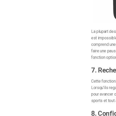
La plupart des 
est impossible
comprend une
faire une pause
fonction optio
7. Reche
Cette fonctio
Lorsqu’ils reg
pour avancer o
sports et tout
8. Confi