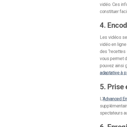
vidéo. Ces inf
constituer fac
4. Encod
Les vidéos se 
vidéo en ligne
des “recettes 
vous permet de
pouvez ainsi g
adaptative à p
5. Prise
L’
Advanced En
supplémentaire
spectateurs au
6. Enreg