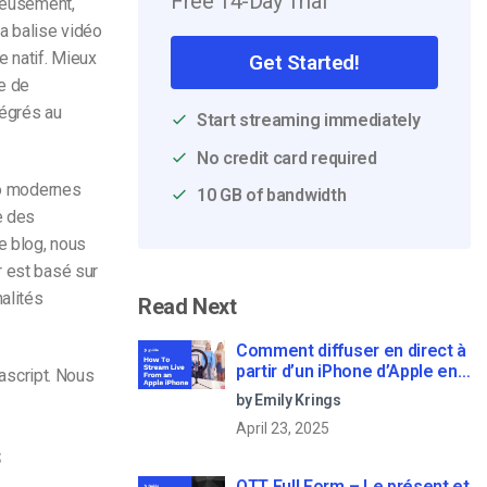
Free 14-Day Trial
reusement,
a balise vidéo
e natif. Mieux
Get Started!
e de
tégrés au
Start streaming immediately
No credit card required
déo modernes
10 GB of bandwidth
e des
e blog, nous
r est basé sur
alités
Read Next
Comment diffuser en direct à
partir d’un iPhone d’Apple en
vascript. Nous
6 étapes faciles
by Emily Krings
April 23, 2025
s
OTT Full Form – Le présent et