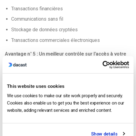
Transactions financières
Communications sans fil
Stockage de données cryptées
Transactions commerciales électroniques
Avantage n° 5 : Un meilleur contrôle sur l’accès à votre
contenu
L’un des principaux avantages du cryptage de votre contenu
vidéo est qu’il vous permet de mieux contrôler les personnes
This website uses cookies
qui consultent votre contenu. Vous pouvez ainsi vous assurer
We use cookies to make our site work properly and securely.
que seuls les utilisateurs que vous souhaitez voir accéder à
Cookies also enable us to get you the best experience on our
votre contenu y ont accès.
website, adding relevant services and enriched content.
C’est important si vous essayez de monétiser votre contenu.
Vous devez sécuriser le contenu si vous voulez réussir à
Show details
gagner de l’argent avec votre contenu. Votre contenu doit être