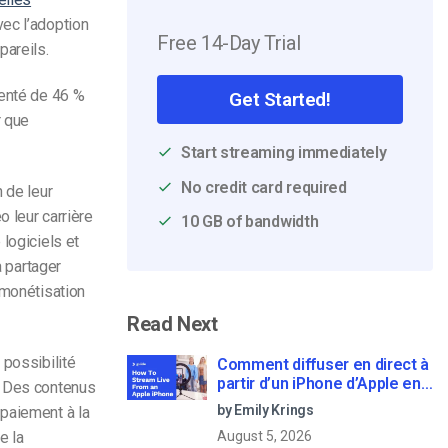
vec l’adoption
Free 14-Day Trial
pareils.
enté de 46 %
Get Started!
r que
Start streaming immediately
No credit card required
 de leur
o leur carrière
10 GB of bandwidth
logiciels et
à partager
 monétisation
Read Next
 possibilité
Comment diffuser en direct à
partir d’un iPhone d’Apple en
. Des contenus
6 étapes faciles
by Emily Krings
 paiement à la
e la
August 5, 2026