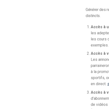
Générer des r
distincts.
Accès à 
les adepte
les cours 
exemples.
Accès à v
Les annonc
parrainero
à la promo
sportifs, 
en direct.
s
Accès à v
d’abonneme
de vidéos 