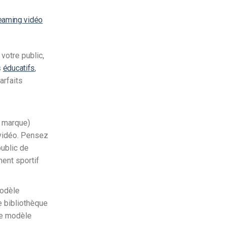
eaming vidéo
votre public,
s
éducatifs
,
arfaits
e marque)
 vidéo. Pensez
ublic de
ment sportif
modèle
 bibliothèque
Ce modèle