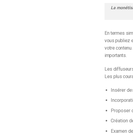
La monétisa
En termes simp
vous publiez e
votre contenu.
importants.
Les diffuseurs
Les plus coura
Insérer de
Incorporat
Proposer 
Création d
Examen de