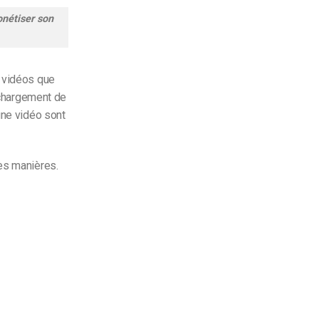
onétiser son
s vidéos que
léchargement de
une vidéo sont
es manières.