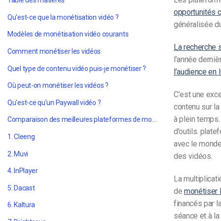
Table des matières
opportunités 
Qu'est-ce que la monétisation vidéo ?
généralisée du
Modèles de monétisation vidéo courants
La recherche s
Comment monétiser les vidéos
l’année derniè
Quel type de contenu vidéo puis-je monétiser ?
l’audience en
Où peut-on monétiser les vidéos ?
C’est une exce
Qu'est-ce qu'un Paywall vidéo ?
contenu sur la
à plein temps.
Comparaison des meilleures plateformes de monétisation vidéo de 2023
d’outils.
plate
1. Cleeng
avec le monde,
2. Muvi
des vidéos.
4. InPlayer
La multiplicat
5. Dacast
de
monétiser 
financés par l
6. Kaltura
séance et à l