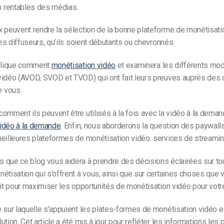
 rentables des médias.
x peuvent rendre la sélection de la bonne plateforme de monétisati
 les diffuseurs, qu’ils soient débutants ou chevronnés.
xplique comment
monétisation vidéo
et examinera les différents mo
vidéo (AVOD, SVOD et TVOD) qui ont fait leurs preuves auprès des 
 vous.
omment ils peuvent être utilisés à la fois avec la vidéo à la deman
vidéo à la demande
. Enfin, nous aborderons la question des paywal
meilleures plateformes de monétisation vidéo.
services de streami
 que ce blog vous aidera à prendre des décisions éclairées sur to
étisation qui s’offrent à vous, ainsi que sur certaines choses que
rit pour maximiser les opportunités de monétisation vidéo pour votr
 sur laquelle s’appuient les
plates-formes de monétisation vidéo
e
ution. Cet article a été mis à jour pour refléter les informations les