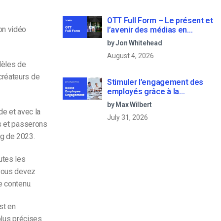
OTT Full Form – Le présent et
on vidéo
l’avenir des médias en
continu
by Jon Whitehead
August 4, 2026
dèles de
créateurs de
Stimuler l’engagement des
employés grâce à la
communication d’entreprise
by Max Wilbert
en direct
de et avec la
July 31, 2026
ls et passerons
ng
de 2023.
utes les
 vous devez
e contenu.
st en
 plus précises