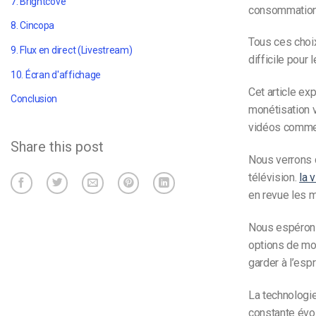
7. Brightcove
consommation
8. Cincopa
Tous ces choi
9. Flux en direct (Livestream)
difficile pour
10. Écran d'affichage
Cet article e
Conclusion
monétisation 
vidéos comme
Share this post
Nous verrons c
télévision.
la 
en revue les 
Nous espérons
options de mon
garder à l’esp
La technologie
constante évol