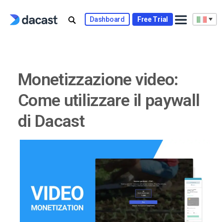
Skip
to
Dashboard
Free Trial
content
Monetizzazione video:
Come utilizzare il paywall
di Dacast