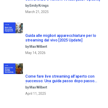
by Emily Krings
March 21, 2025
Guida alle migliori apparecchiature per lo
streaming dal vivo [2025 Update]
by Max Wilbert
May 14, 2026
Come fare live streaming all’aperto con
successo: Una guida passo dopo passo
[2021 Update]
by Max Wilbert
April 11, 2025