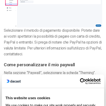
Selezionare il metodo di pagamento disponibile. Potete dare
ai vostri spettatori la possibilità di pagare con carta di credito,
PayPal o entrambi.
Si prega di notare che PayPal ha opzioni di
valuta limitate. Per ulteriori informazioni sull’utilizzo di PayPal,
contattateci.
Come personalizzare il mio paywall
Nella sezione “Paywall”, selezionare la scheda “Theming”.
Una volta lì, troverete un elenco di tutti i vostri temi paywall. È
possibile creare un nuovo tema o modificarne uno esistente.
Per creare un nuovo tema, fare clic su “Nuovo tema paywall”
nell’angolo in alto a destra.
Nella scheda Splash Screen è
This website uses cookies
possibile modificare il colore del pulsante e il colore del testo
We use cookies to make our site work properly and securely.