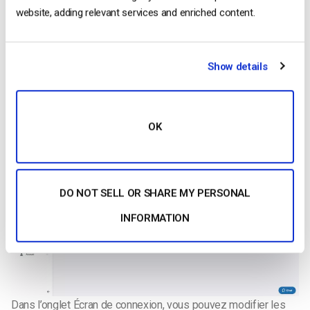
Dans la section “Paywall”, sélectionnez l’onglet “Theming”.
website, adding relevant services and enriched content.
Une fois que vous y êtes, vous trouverez une liste de tous
vos thèmes de paywall. Vous pouvez créer un nouveau thème
ou modifier un thème existant.
Pour créer un nouveau thème,
Show details
cliquez sur “Nouveau thème Paywall” dans le coin supérieur
droit.
Dans l’onglet Splash Screen, vous pouvez modifier la
couleur du bouton et la couleur du texte du bouton :
OK
DO NOT SELL OR SHARE MY PERSONAL
INFORMATION
Dans l’onglet Écran de connexion, vous pouvez modifier les