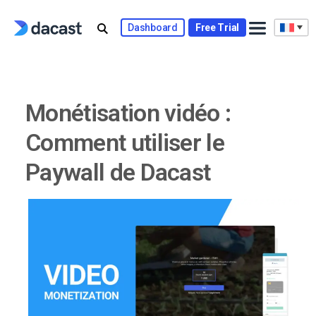
Skip
to
Dashboard
Free Trial
content
Monétisation vidéo :
Comment utiliser le
Paywall de Dacast