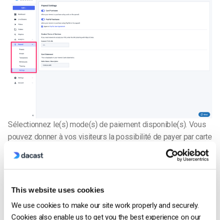
Sélectionnez le(s) mode(s) de paiement disponible(s). Vous
pouvez donner à vos visiteurs la possibilité de payer par carte
de crédit, PayPal ou les deux.
Veuillez noter que PayPal
dispose d’un nombre limité d’options de devises. Pour plus
d’informations sur l’utilisation de PayPal, veuillez nous
contacter.
This website uses cookies
We use cookies to make our site work properly and securely.
Comment personnaliser mon Paywall
Cookies also enable us to get you the best experience on our