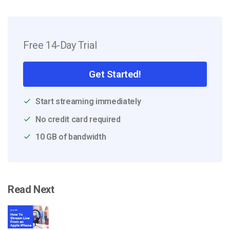
Free 14-Day Trial
Get Started!
Start streaming immediately
No credit card required
10 GB of bandwidth
Read Next