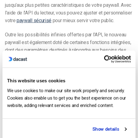
jusqu’aux plus petites caractéristiques de votre paywall. Avec
l’aide de l’API du lecteur, vous pouvez ajuster et personnaliser
votre
paywall sécurisé
pour mieux servir votre public.
Outre les possibilités infinies offertes par l’API, le nouveau
paywall est également doté de certaines fonctions intégrées,
dont des paramètres destinés à répondre aux besoins des
téléspectateurs du monde entier.
Vous n’êtes pas encore utilisateur de Dacast et vous
souhaitez l’essayer sans risque pendant 14 jours ?
This website uses cookies
Inscrivez-vous dès aujourd’hui pour commencer.
We use cookies to make our site work properly and securely.
Cookies also enable us to get you the best experience on our
Commencer Gratuitement
website, adding relevant services and enriched content.
Ressources complémentaires :
Show details