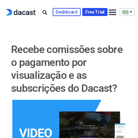
Skip
to
Dashboard
Free Trial
content
Recebe comissões sobre
o pagamento por
visualização e as
subscrições do Dacast?