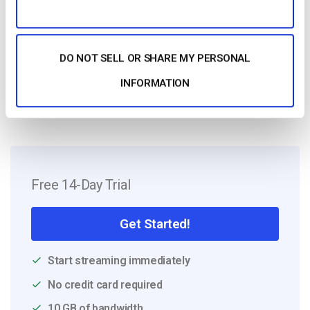
the company in 2016. He has vast
experience in customer
service/engagement and live streaming
support.
DO NOT SELL OR SHARE MY PERSONAL
INFORMATION
Free 14-Day Trial
Get Started!
Start streaming immediately
No credit card required
10 GB of bandwidth