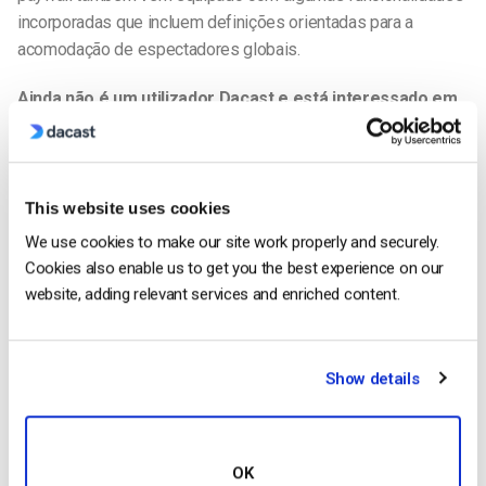
incorporadas que incluem definições orientadas para a
acomodação de espectadores globais.
Ainda não é um utilizador Dacast e está interessado em
experimentar o Dacast sem riscos durante 14 dias?
Inscreva-se hoje para começar.
Começar Gratuitamente
This website uses cookies
We use cookies to make our site work properly and securely.
Cookies also enable us to get you the best experience on our
Recursos adicionais:
website, adding relevant services and enriched content.
Show details
Jose Guevara
Jose is a part of the Dacast Customer
Onboarding team and started working with
OK