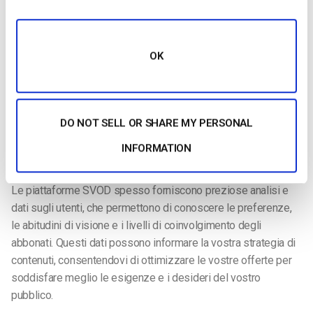
abbonati fedeli, disposti a pagare per il valore che fornite.
3. Flessibilità nei prezzi e nelle confezioni
OK
Con SVOD, avete la flessibilità di progettare piani di
abbonamento che si adattano alle preferenze e ai budget
degli utenti. Offrendo opzioni di prezzo differenziate, potete
rivolgervi a un pubblico più ampio e massimizzare il vostro
DO NOT SELL OR SHARE MY PERSONAL
potenziale di guadagno.
INFORMATION
4. Approfondimenti sui clienti
Le piattaforme SVOD spesso forniscono preziose analisi e
dati sugli utenti, che permettono di conoscere le preferenze,
le abitudini di visione e i livelli di coinvolgimento degli
abbonati. Questi dati possono informare la vostra strategia di
contenuti, consentendovi di ottimizzare le vostre offerte per
soddisfare meglio le esigenze e i desideri del vostro
pubblico.