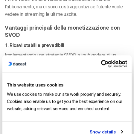
l’abbonamento, ma ci sono costi aggiuntivi se l’utente vuole
vedere in streaming le ultime uscite.
Vantaggi principali della monetizzazione con
SVOD
1. Ricavi stabili e prevedibili
Implementando una strategia SVOD, si può godere di un
flusso di reddito costante derivante da canoni di
abbonamento ricorrenti. Questa stabilità finanziaria vi
permette di pianificare e investire nella produzione di
contenuti di alta qualità, favorendo la crescita e l’innovazione.
This website uses cookies
We use cookies to make our site work properly and securely.
2. Esclusività e contenuti premium
Cookies also enable us to get you the best experience on our
Lo SVOD vi permette di creare un’esperienza esclusiva per i
website, adding relevant services and enriched content.
vostri abbonati, offrendo loro contenuti premium e di alto
valore che non possono trovare altrove. Curando materiale
video unico e accattivante, potete attrarre e mantenere
Show details