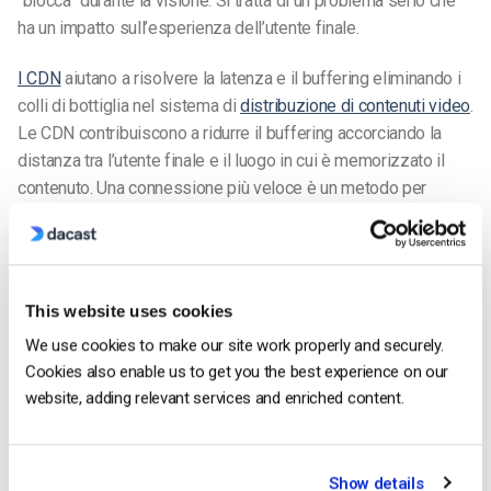
“blocca” durante la visione. Si tratta di un problema serio che
ha un impatto sull’esperienza dell’utente finale.
I CDN
aiutano a risolvere la latenza e il buffering eliminando i
colli di bottiglia nel sistema di
distribuzione di contenuti video
.
Le CDN contribuiscono a ridurre il buffering accorciando la
distanza tra l’utente finale e il luogo in cui è memorizzato il
contenuto. Una connessione più veloce è un metodo per
aumentare la qualità dei video.
Se state cercando di
trasmettere video in Cina
assicuratevi
che il servizio di hosting video scelto supporti anche questo.
This website uses cookies
Lo streaming video in Cina richiede licenze e infrastrutture
We use cookies to make our site work properly and securely.
specifiche ed è una funzione offerta solo da poche
Cookies also enable us to get you the best experience on our
piattaforme.
website, adding relevant services and enriched content.
Accesso API
Negli ultimi anni si è assistito all’inizio dell’economia API.
Show details
economia API
. Le API (Application Programming Interfaces)