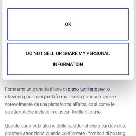
consentono di creare applicazioni, piattaforme video, flussi di
lavoro e integrazioni personalizzate.
OK
Questi aspetti sono fondamentali per molte aziende che
desiderano utilizzare il miglior web hosting per streaming
video in diretta .
DO NOT SELL OR SHARE MY PERSONAL
Prezzi
INFORMATION
Che abbiate un budget fisso o infinito, il costo è sempre un
fattore di scelta tra le soluzioni di video hosting.
Forniremo un piano tariffario di
piano tariffario per lo
streaming
per ogni piattaforma. I costi possono variare
notevolmente da una piattaforma all’altra, così come le
caratteristiche incluse in ciascun livello di piano.
Queste sono solo alcune delle caratteristiche a cui dovreste
prestare attenzione quando confrontate i fornitori di hosting