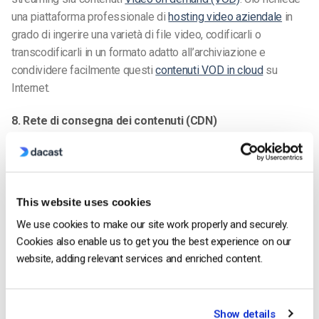
una piattaforma professionale di
hosting video aziendale
in
grado di ingerire una varietà di file video, codificarli o
transcodificarli in un formato adatto all’archiviazione e
condividere facilmente questi
contenuti VOD in cloud
su
Internet.
8. Rete di consegna dei contenuti (CDN)
Anche se una piattaforma cloud può essere scalabile, le
prestazioni che gli utenti finali sperimentano dipendono
spesso dalla posizione geografica dei server. Una
rete CDN
di alto livello
con server in tutto il mondo potrebbe essere
This website uses cookies
fondamentale per ridurre i problemi di buffering e latenza
We use cookies to make our site work properly and securely.
associati alla distribuzione di flussi video su lunghe distanze.
Cookies also enable us to get you the best experience on our
website, adding relevant services and enriched content.
9. Registrazione dal vivo
Show details