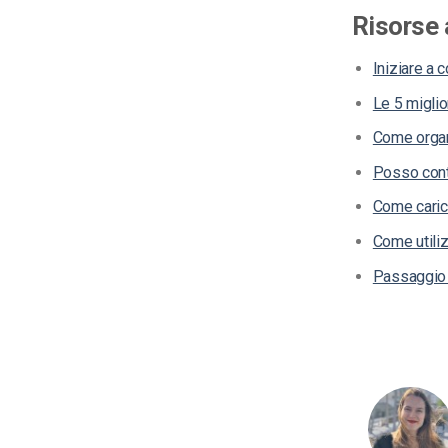
Risorse 
Iniziare a 
Le 5 miglio
Come organ
Posso conti
Come caric
Come utiliz
Passaggio a