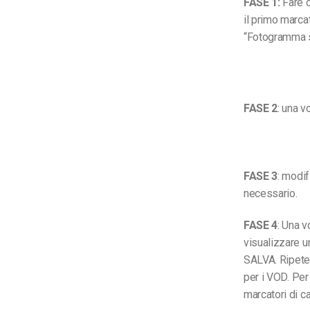
FASE 1:
Fare c
il primo marcat
“Fotogramma su
FASE 2
:
una vo
FASE 3
:
modifi
necessario.
FASE 4
: Una v
visualizzare u
SALVA.
Ripeter
per i VOD.
Per
marcatori di ca