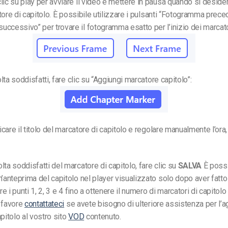
lic su play per avviare il video e mettere in pausa quando si desid
ore di capitolo.
È possibile utilizzare i pulsanti “Fotogramma prece
ccessivo” per trovare il fotogramma esatto per l’inizio dei marcator
lta soddisfatti, fare clic su “Aggiungi marcatore capitolo”
:
care il titolo del marcatore di capitolo e regolare manualmente l’ora,
olta soddisfatti del marcatore di capitolo, fare clic su
SALVA
È possi
n’anteprima del capitolo nel player visualizzato solo dopo aver fatto 
e i punti 1, 2, 3 e 4 fino a ottenere il numero di marcatori di capitol
 favore
contattateci
se avete bisogno di ulteriore assistenza per l’a
pitolo al vostro sito
VOD
contenuto.