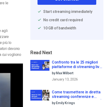
are le
Start streaming immediately
No credit card required
10 GB of bandwidth
 agli
izzare
e più lo
tatori devono
Read Next
 a cui vogliono
Confronto tra le 25 migliori
piattaforme di streaming live
nel 2025
by Max Wilbert
January 13, 2026
Come trasmettere in diretta
streaming conferenze e
riunioni virtuali [2021 Update]
by Emily Krings