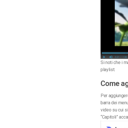
Si noti che i m
playlist.
Come agg
Per aggiungere
barra dei menu
video su cui s
“Capitoli” acca