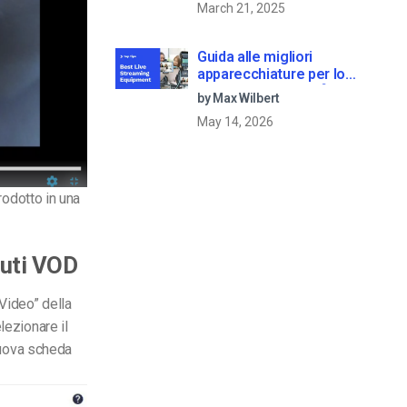
March 21, 2025
Guida alle migliori
apparecchiature per lo
streaming dal vivo [2025
by Max Wilbert
Update]
May 14, 2026
rodotto in una
nuti VOD
Video” della
lezionare il
 nuova scheda