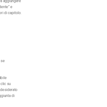
era aggiungere
dente” e
i di capitolo.
 se
bile
clic su
o desiderato
ggiunta di