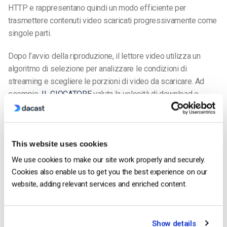
HTTP e rappresentano quindi un modo efficiente per
trasmettere contenuti video scaricati progressivamente come
singole parti.
Dopo l’avvio della riproduzione, il lettore video utilizza un
algoritmo di selezione per analizzare le condizioni di
streaming e scegliere le porzioni di video da scaricare. Ad
esempio,
IL GIOCATORE
valuta la velocità di download e
regola la velocità di trasmissione per garantire che il buffer
abbia abbastanza contenuto disponibile per continuare la
riproduzione.
This website uses cookies
Altri algoritmi si basano esclusivamente sulla larghezza di
We use cookies to make our site work properly and securely.
banda o sul throughput del download per determinare i pezzi
Cookies also enable us to get you the best experience on our
da scaricare successivamente. In futuro, gli algoritmi di
website, adding relevant services and enriched content.
riproduzione adattiva si evolveranno probabilmente per
sfruttare meglio l’apprendimento automatico e ottimizzare la
riproduzione per gli spettatori.
Show details