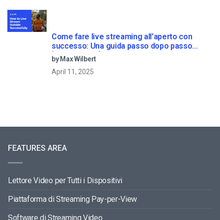
Come fare live streaming all’aperto con
successo: Una guida passo dopo passo
[2021 Update]
by Max Wilbert
April 11, 2025
FEATURES AREA
Lettore Video per Tutti i Dispositivi
Piattaforma di Streaming Pay-per-View
Software di Streaming Video