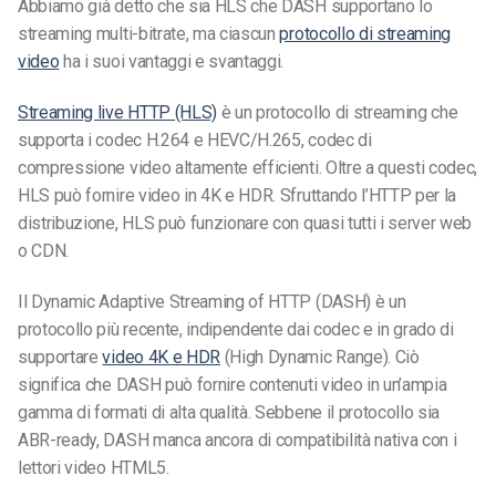
Abbiamo già detto che sia HLS che DASH supportano lo
streaming multi-bitrate, ma ciascun
protocollo di streaming
video
ha i suoi vantaggi e svantaggi.
Streaming live HTTP (HLS)
è un protocollo di streaming che
supporta i codec H.264 e HEVC/H.265, codec di
compressione video altamente efficienti. Oltre a questi codec,
HLS può fornire video in 4K e HDR. Sfruttando l’HTTP per la
distribuzione, HLS può funzionare con quasi tutti i server web
o CDN.
Il Dynamic Adaptive Streaming of HTTP (DASH) è un
protocollo più recente, indipendente dai codec e in grado di
supportare
video 4K e HDR
(High Dynamic Range). Ciò
significa che DASH può fornire contenuti video in un’ampia
gamma di formati di alta qualità. Sebbene il protocollo sia
ABR-ready, DASH manca ancora di compatibilità nativa con i
lettori video HTML5.