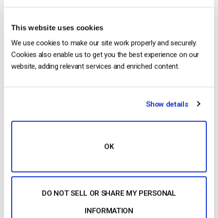
Qual è il più ampiamente supportato?
This website uses cookies
MPEG-DASH è stato concepito come il successore del
We use cookies to make our site work properly and securely.
mercato conflittuale dello streaming che esisteva diversi anni
Cookies also enable us to get you the best experience on our
fa.
website, adding relevant services and enriched content.
Questa situazione si è evoluta da quando HDS e Smooth
Streaming hanno perso importanza e HLS è il protocollo
Show details
principale.
Tutti i dispositivi Android, iOS, Windows, Mac, Linux, Chrome
OS o altri dispositivi moderni dovrebbero supportare HLS
OK
video
. Questo include smart TV, console di gioco e set-top
box.
Tuttavia, il lettore MPEG-DASH non è supportato dal browser
DO NOT SELL OR SHARE MY PERSONAL
mobile Safari. Dato che la maggior parte degli utenti di iPhone,
INFORMATION
iPad e AppleTV utilizza il browser predefinito Safari, questo è