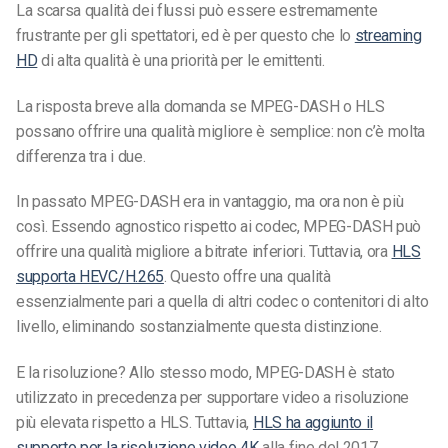
La scarsa qualità dei flussi può essere estremamente
frustrante per gli spettatori, ed è per questo che lo
streaming
HD
di alta qualità è una priorità per le emittenti.
La risposta breve alla domanda se MPEG-DASH o HLS
possano offrire una qualità migliore è semplice: non c’è molta
differenza tra i due.
In passato MPEG-DASH era in vantaggio, ma ora non è più
così. Essendo agnostico rispetto ai codec, MPEG-DASH può
offrire una qualità migliore a bitrate inferiori. Tuttavia, ora
HLS
supporta HEVC/H.265
. Questo offre una qualità
essenzialmente pari a quella di altri codec o contenitori di alto
livello, eliminando sostanzialmente questa distinzione.
E la risoluzione? Allo stesso modo, MPEG-DASH è stato
utilizzato in precedenza per supportare video a risoluzione
più elevata rispetto a HLS. Tuttavia,
HLS ha aggiunto il
supporto per la risoluzione video 4K
alla fine del 2017.