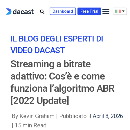
Skip
to
Dashboard
Free Trial
content
IL BLOG DEGLI ESPERTI DI
VIDEO DACAST
Streaming a bitrate
adattivo: Cos’è e come
funziona l’algoritmo ABR
[2022 Update]
By Kevin Graham |
Pubblicato il
April 8, 2026
| 15 min Read