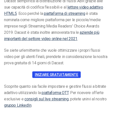
Dacast semplifica la distribuzione di flussi ABR grazie alle
sue capacità di codifica flessibili e al
lettore video adattivo
HTML5
. Ecco perché la
piattaforma di streaming
è stata
nominata come migliore piattaforma per le piccole/medie
imprese negli Streaming Media Readers’ Choice Awards
2019. Dacast è stata inoltre annoverata tra le
aziende più
importanti del settore video online nel 2021
.
Se siete un’emittente che vuole ottimizzare i propri flussi
video per gli utenti finali, prendete in considerazione la nostra
prova gratuita di 14 giorni di Dacast.
INIZIARE GRATUITAMENTE
Scoprite quanto sia facile impostare e gestire flussi a bitrate
adattivo utilizzando la
piattaforma OTT
. Per ricevere offerte
esclusive e
consigli sul live streaming
, potete unirvi al nostro
gruppo LinkedIn
.