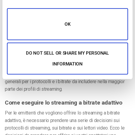
considera anche i dispositivi dell’utente durante la
codifica
.
Ogni contenuto viene codificato per tipi di dispositivi specifici,
dagli smartphone alle smart TV, per costruire una scala di
OK
bitrate personalizzata. Ciò consente alle emittenti di offrire
una
qualità dell’esperienza
superiore con requisiti di
larghezza di banda ridotti.
DO NOT SELL OR SHARE MY PERSONAL
In definitiva, non esiste un unico profilo di streaming che si
INFORMATION
adatti alle esigenze di ogni emittente. Per questo motivo,
nella prossima sezione, verranno illustrate le linee guida
generali per i protocolli e i bitrate da includere nella maggior
parte dei profili di streaming.
Come eseguire lo streaming a bitrate adattivo
Per le emittenti che vogliono offrire lo streaming a bitrate
adattivo, è necessario prendere una serie di decisioni sui
protocolli di streaming, sui bitrate e sui lettori video. Ecco le