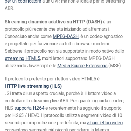
per un codificatore
a un OVP, ma non è ideale per lo streaming
ABR.
Streaming dinamico adattivo su HTTP (DASH)
è un
protocollo più recente che sta iniziando ad affermarsi.
Conosciuto anche come
MPEG-DASH
, è un codec-agnostico
e progettato per funzionare su tutti i browser moderni.
Sebbene il protocollo non sia supportato in modo nativo dallo
streaming HTML5
, molti lettori supportano MPEG-DASH
utilizzando JavaScript e le
Media Source Extensions
(MSE).
Il protocollo preferito per i lettori video HTML5 è
HTTP live streaming (HLS)
.
Si tratta di un aspetto cruciale, perché è il lettore video a
controllare lo streaming live ABR. Per quanto riguarda i codec,
HLS
supporta H.264
e recentemente ha aggiunto il supporto
per H.265 / HEVC. Il protocollo utilizza segmenti video di 10
secondi per impostazione predefinita, ma
alcuni lettori video
consentono segmenti più piccoli per ridurre la latenza.