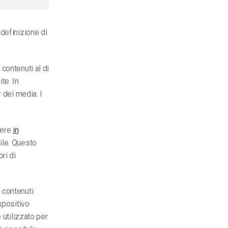
 definizione di
contenuti al di
ite. In
r dei media.
I
sere
in
ile. Questo
ri di
 contenuti
spositivo
 utilizzato per