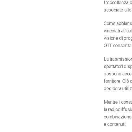
L’eccellenza d
associate alle
Come abbiamo d
vincolati all’u
visione di pro
OTT consente a
La trasmission
spettatori dis
possono accede
fornitore. Ciò
desidera utili
Mentre i cons
la radiodiffus
combinazione i
e contenuti.