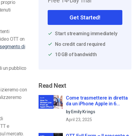
Free 14-Day Trial
 proprio
tenuti
Get Started!
tenti
Start streaming immediately
 video OTT on
No credit card required
segmento di
10 GB of bandwidth
i un pubblico
Read Next
Inizieremo con
nalizzeremo
Come trasmettere in diretta
da un iPhone Apple in 6
semplici passi
by Emily Krings
di
April 23, 2025
OTT e
sul mercato.
OTT Full Form – Il presente e