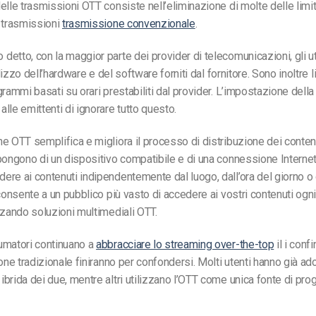
elle trasmissioni OTT consiste nell’eliminazione di molte delle limi
 trasmissioni
trasmissione convenzionale
.
etto, con la maggior parte dei provider di telecomunicazioni, gli u
tilizzo dell’hardware e del software forniti dal fornitore. Sono inoltre li
grammi basati su orari prestabiliti dal provider. L’impostazione della
lle emittenti di ignorare tutto questo.
e OTT semplifica e migliora il processo di distribuzione dei contenu
pongono di un dispositivo compatibile e di una connessione Internet
re ai contenuti indipendentemente dal luogo, dall’ora del giorno o d
 consente a un pubblico più vasto di accedere ai vostri contenuti ogni
zzando soluzioni multimediali OTT.
umatori continuano a
abbracciare lo streaming over-the-top
il
i confi
ione tradizionale finiranno per confondersi. Molti utenti hanno già ad
brida dei due, mentre altri utilizzano l’OTT come unica fonte di p