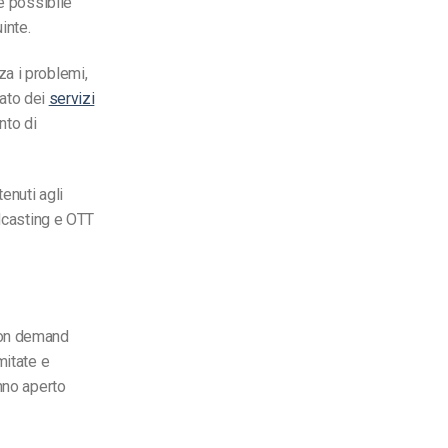
è possibile
inte.
a i problemi,
cato dei
servizi
nto di
enuti agli
dcasting e OTT
o on demand
mitate e
nno aperto