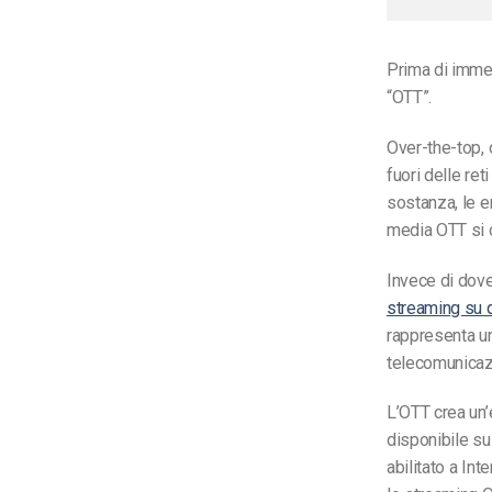
Prima di imme
“OTT”.
Over-the-top,
fuori delle reti
sostanza, le e
media OTT si o
Invece di dove
streaming su q
rappresenta un
telecomunicazi
L’OTT crea un’
disponibile su
abilitato a In