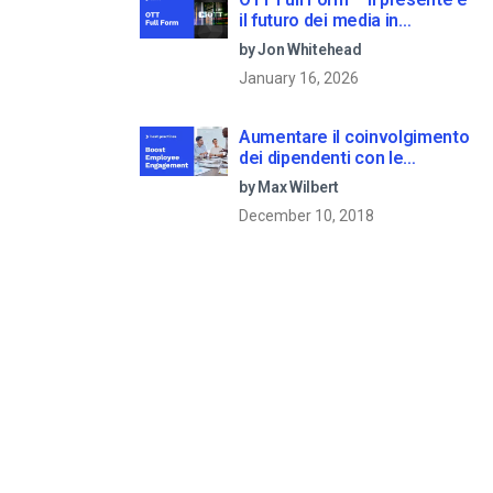
il futuro dei media in
streaming
by Jon Whitehead
January 16, 2026
Aumentare il coinvolgimento
dei dipendenti con le
comunicazioni aziendali in
by Max Wilbert
live streaming
December 10, 2018