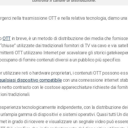
controlla il canale di distribuzione.
rgerci
nella trasmissione OTT e nella relativa tecnologia, diamo una
 o
OTT
in breve, è un metodo di distribuzione dei media che fornisce 
 “chiuse” utilizzate dai tradizionali fornitori di TV via cavo e via satell
mittenti OTT utilizzano Internet per scavalcare gli storici gatekeepe
ccupano di fornire contenuti diversi a un pubblico più specifico.
r utilizzare reti o hardware proprietari, i contenuti OTT possono es
ualsiasi dispositivo compatibile
con una connessione internet stab
 netto contrasto con le costose apparecchiature richieste dai fornito
oni tradizionali.
esperienza tecnologicamente indipendente, con la distribuzione dei
 un’ampia gamma di dispositivi e sistemi operativi. Quasi tutti
Un di
ternet in grado di ricevere e visualizzare un segnale video può essere