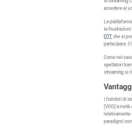
lo streaming O
accedere ai vo
Le piattaforme
le frustrazioni
OTT
che si pr
partecipare.
Il
Come nel caso 
spettatori tra
streaming si r
Vantaggi
I fornitori di 
(VOD) a metà d
relativamente 
paradigmi com