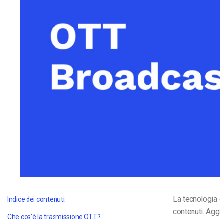
Video CMS
Privacy e Sicurezza
La tecnologia 
Indice dei contenuti:
contenuti. Aggi
Che cos'è la trasmissione OTT?