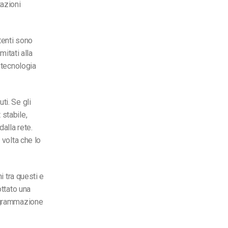
tazioni
tenti sono
mitati alla
 tecnologia
ti. Se gli
 stabile,
alla rete.
 volta che lo
ni tra questi e
ottato una
rogrammazione