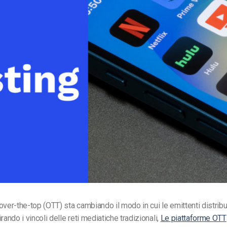
Monetizzazione Video
Video Marketing
over-the-top (OTT) sta cambiando il modo in cui le emittenti distrib
rando i vincoli delle reti mediatiche tradizionali,
Le piattaforme OTT