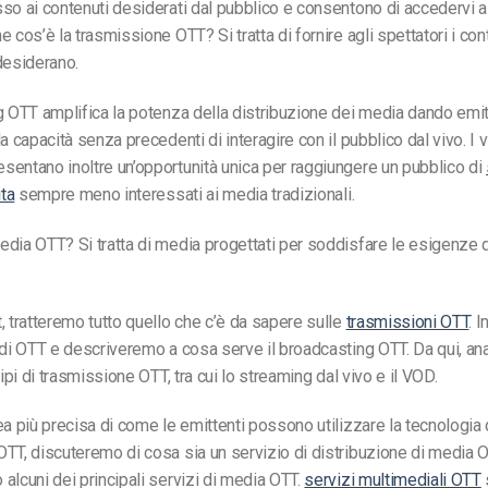
so ai contenuti desiderati dal pubblico e consentono di accedervi a
e cos’è la trasmissione OTT? Si tratta di fornire agli spettatori i con
desiderano.
g OTT amplifica la potenza della distribuzione dei media dando
emit
a capacità senza precedenti di interagire con il pubblico dal vivo. I
entano inoltre un’opportunità unica per raggiungere un pubblico di
ita
sempre meno interessati ai media tradizionali.
dia OTT? Si tratta di media progettati per soddisfare le esigenze d
, tratteremo tutto quello che c’è da sapere sulle
trasmissioni OTT
. 
 di OTT e descriveremo a cosa serve il broadcasting OTT. Da qui, a
tipi di trasmissione OTT, tra cui lo streaming dal vivo e il VOD.
ea più precisa di come le emittenti possono utilizzare la tecnologia 
TT, discuteremo di cosa sia un servizio di distribuzione di media 
alcuni dei principali servizi di media OTT.
servizi multimediali OTT