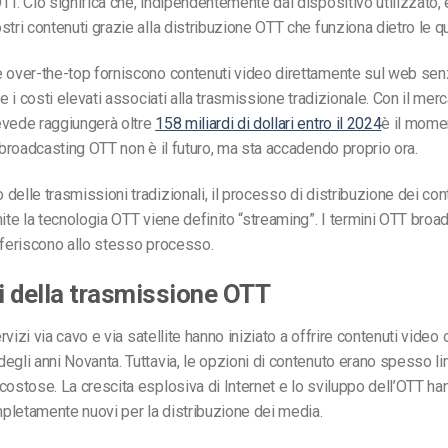
TT. Ciò significa che, indipendentemente dal dispositivo utilizzato, 
stri contenuti grazie alla distribuzione OTT che funziona dietro le qu
 over-the-top forniscono contenuti video direttamente sul web senz
 e i costi elevati associati alla trasmissione tradizionale. Con il mer
evede raggiungerà oltre
158 miliardi di dollari entro il 2024
è il mome
 broadcasting OTT non è il futuro, ma sta accadendo proprio ora.
delle trasmissioni tradizionali, il processo di distribuzione dei cont
mite la tecnologia OTT viene definito “streaming”.
I termini OTT broa
iferiscono allo stesso processo.
 della trasmissione OTT
servizi via cavo e via satellite hanno iniziato a offrire contenuti vide
egli anni Novanta. Tuttavia, le opzioni di contenuto erano spesso li
costose. La crescita esplosiva di Internet e lo sviluppo dell’OTT ha
pletamente nuovi per la distribuzione dei media.