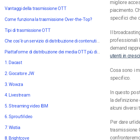
migliore acces
Vantaggi della trasmissione OTT
piacimento.
Ch
specifici che 
Come funziona la trasmissione Over-the-Top?
Tipi di trasmissione OTT
Il broadcastin
professionali
l
Che cos'è un servizio di distribuzione di contenuti multimediali OTT?
demand rappres
Piattaforme di distribuzione dei media OTT più diffuse
utenti in cresc
1. Dacast
Cosa sono i me
2. Giocatore JW
specifico.
3. Wowza
In questo post
4. Livestream
la definizione
5. Streaming video IBM
alcuni diversi 
6. SproutVideo
Per dare un’id
7. Wistia
trasmissione O
confronteremo 
8. Brightcove