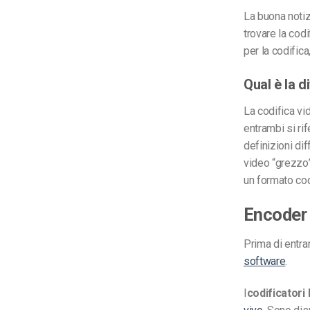
La buona notiz
trovare la cod
per la codific
Qual è la d
La codifica v
entrambi si rif
definizioni di
video “grezzo”
un formato codi
Encoder
Prima di entra
software
.
I
codificatori