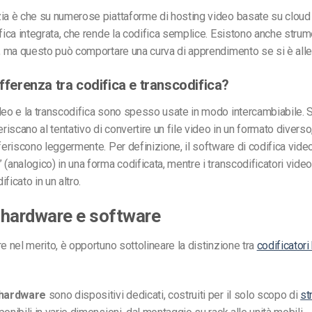
ia è che su numerose piattaforme di hosting video basate su cloud
ifica integrata, che rende la codifica semplice. Esistono anche strume
a, ma questo può comportare una curva di apprendimento se si è alle
ifferenza tra codifica e transcodifica?
ideo e la transcodifica sono spesso usate in modo intercambiabile.
eriscano al tentativo di convertire un file video in un formato diverso,
fferiscono leggermente. Per definizione, il software di codifica video
 (analogico) in una forma codificata, mentre i transcodificatori vide
ficato in un altro.
 hardware e software
re nel merito, è opportuno sottolineare la distinzione tra
codificator
 hardware
sono dispositivi dedicati, costruiti per il solo scopo di
st