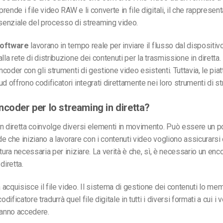
prende i file video RAW e li converte in file digitali, il che rappresen
enziale del processo di streaming video.
oftware
lavorano in tempo reale per inviare il flusso dal dispositivo
lla rete di distribuzione dei contenuti per la trasmissione in diretta.
 encoder con
gli strumenti di gestione video esistenti. Tuttavia, le pi
ud offrono codificatori integrati direttamente nei loro strumenti di s
ncoder per lo streaming in diretta?
n diretta coinvolge diversi elementi in movimento. Può essere un po
e che iniziano a lavorare con i contenuti video vogliono assicurarsi 
tura necessaria per iniziare. La verità è che, sì, è necessario un enc
diretta.
acquisisce il file video. Il sistema di gestione dei contenuti lo me
odificatore tradurrà quel file digitale in tutti i diversi formati a cui i v
ranno accedere.