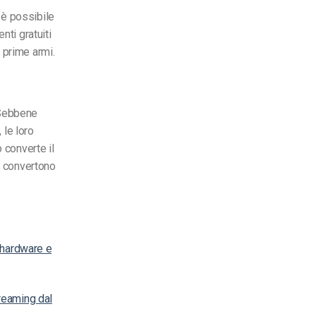
 è possibile
nti gratuiti
 prime armi.
 Sebbene
 le loro
 converte il
o convertono
i hardware e
reaming dal