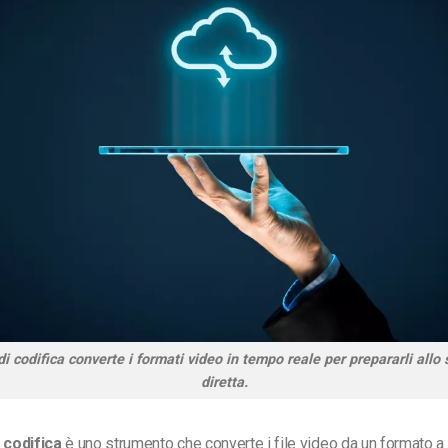
di codifica converte i formati video in tempo reale per prepararli allo
diretta.
 codifica
è uno strumento che converte i file video da un formato a u