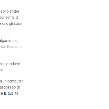
ossono anche
consente di
a ora, gli sport
algoritmo di
fica. Esistono
.
ende produrre
co.
su un computer
l processo di
e la qualità