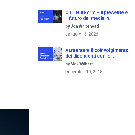
OTT Full Form – Il presente e
il futuro dei media in
streaming
by Jon Whitehead
January 16, 2026
Aumentare il coinvolgimento
dei dipendenti con le
comunicazioni aziendali in
by Max Wilbert
live streaming
December 10, 2018