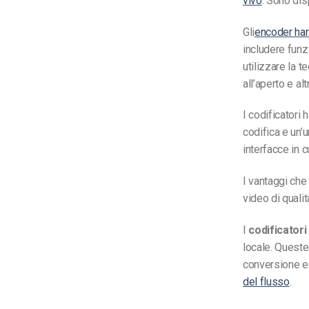
vivo
. Sono dis
Gli
encoder ha
includere funzi
utilizzare la t
all’aperto e al
I codificatori
codifica e un’u
interfacce in c
I vantaggi che
video di quali
I
codificator
locale. Queste
conversione e 
del flusso
.