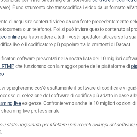
are). È uno strumento che transcodifica i video da un formato all’alt
nte di acquisire contenuti video da una fonte precedentemente sele
tocamera o un telefono). Poi si può inviare questo contenuto al pr
deo online
per trasmettere a tutti i vostri spettatori attraverso la su
ifica live è il codificatore più popolare tra le emittenti di Dacast.
dificatori software presentati nella nostra lista dei 10 migliori softw
i a RTMP
che funzionano con la maggior parte delle piattaforme di
pi
eo
.
 vi spiegheremo cos’è esattamente il software di codifica e vi gu
processo di selezione del software di codifica più adatto in base all
eaming live
esigenze. Confronteremo anche le 10 migliori opzioni di
o streaming live professionale.
 è stato aggiornato per riflettere i più recenti sviluppi del software 
.