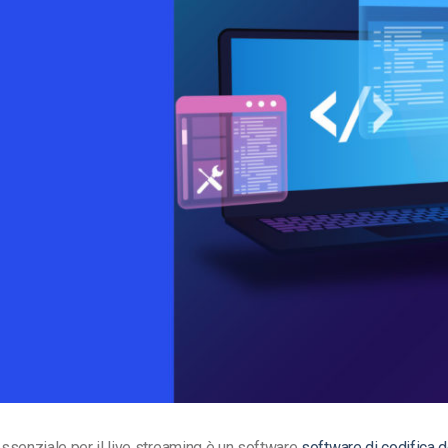
Monetizzazione Video
Video Marketing
senziale per il live streaming è un software
software di codifica de