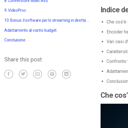
8. Convertitore video AVS
Indice d
9. VideoProc
10. Bonus: il software per lo streaming in diretta di Dacast
Che cos’è i
Adattamento al vostro budget
Encoder h
Conclusione
Vari casi d
Caratterist
Share this post
Confronto t
Adattament
Conclusio
Che cos’