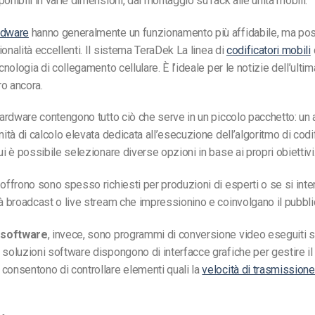
ponibili in varie dimensioni, dal montaggio su rack alle unità mobili.
rdware
hanno generalmente un funzionamento più affidabile, ma p
onalità eccellenti.
Il sistema TeraDek
La linea di
codificatori mobili
ecnologia di collegamento cellulare. È l’ideale per le notizie dell’ultim
tro ancora.
 hardware contengono tutto ciò che serve in un piccolo pacchetto: un 
nità di calcolo elevata dedicata all’esecuzione dell’algoritmo di codi
ui è possibile selezionare diverse opzioni in base ai propri obiettivi
 offrono sono spesso richiesti per produzioni di esperti o se si int
tà broadcast o live stream che impressionino e coinvolgano il pubbli
i software
, invece, sono programmi di conversione video eseguiti 
 soluzioni software dispongono di interfacce grafiche per gestire i
consentono di controllare elementi quali la
velocità di trasmissione 