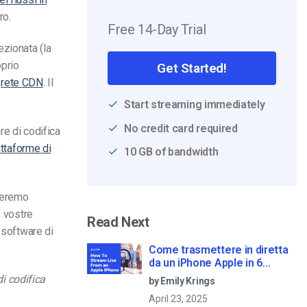
ro.
Free 14-Day Trial
zionata (la
oprio
Get Started!
a
rete CDN
.
Il
Start streaming immediately
No credit card required
are di codifica
attaforme di
10 GB of bandwidth
ideremo
e vostre
Read Next
 software di
Come trasmettere in diretta
da un iPhone Apple in 6
semplici passi
di codifica
by Emily Krings
April 23, 2025