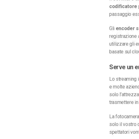
codificatore
passaggio ess
Gli
encoder s
registrazione a
utilizzare gli
basate sul clo
Serve un e
Lo streaming i
e molte aziend
solo l’attrezza
trasmettere in 
La fotocamera 
solo il vostro c
spettatori vor