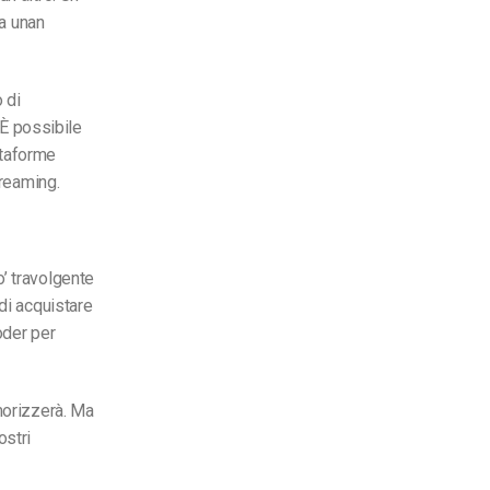
ta una
n
 di
 È possibile
attaforme
treaming.
’ travolgente
di acquistare
oder per
morizzerà. Ma
ostri