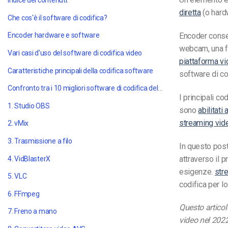
Indice dei contenuti:
diretta
(o hardw
Che cos'è il software di codifica?
Encoder conse
Encoder hardware e software
webcam, una fo
Vari casi d'uso del software di codifica video
piattaforma vi
Caratteristiche principali della codifica software
software di cod
Confronto tra i 10 migliori software di codifica del 2022
I principali co
1. Studio OBS
sono
abilitat
streaming vid
2. vMix
3. Trasmissione a filo
In questo post
attraverso il 
4. VidBlasterX
esigenze.
str
5. VLC
codifica per l
6. FFmpeg
Questo articolo
7. Freno a mano
video nel 2022