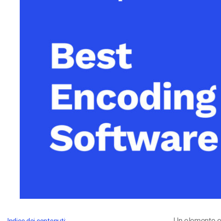
Video CMS
Privacy e Sicurezza
Un elemento es