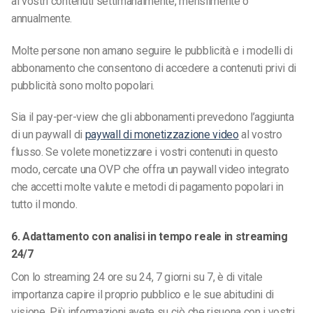
ai vostri contenuti settimanalmente, mensilmente o
annualmente.
Molte persone non amano seguire le pubblicità e i modelli di
abbonamento che consentono di accedere a contenuti privi di
pubblicità sono molto popolari.
Sia il pay-per-view che gli abbonamenti prevedono l’aggiunta
di un paywall di
paywall di monetizzazione video
al vostro
flusso. Se volete monetizzare i vostri contenuti in questo
modo, cercate una OVP che offra un paywall video integrato
che accetti molte valute e metodi di pagamento popolari in
tutto il mondo.
6. Adattamento con analisi in tempo reale in streaming
24/7
Con lo streaming 24 ore su 24, 7 giorni su 7, è di vitale
importanza capire il proprio pubblico e le sue abitudini di
visione. Più informazioni avete su ciò che risuona con i vostri