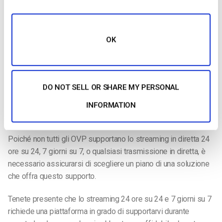
Sicurezza
Monetizzazione
OK
Analitica
,
Accesso API per la personalizzazione
DO NOT SELL OR SHARE MY PERSONAL
Questi sono solo alcuni degli strumenti utili che un servizio di
hosting video può fornirvi per creare un’esperienza di live
INFORMATION
streaming di qualità.
Poiché non tutti gli OVP supportano lo streaming in diretta 24
ore su 24, 7 giorni su 7, o qualsiasi trasmissione in diretta, è
necessario assicurarsi di scegliere un piano di una soluzione
che offra questo supporto.
Tenete presente che lo streaming 24 ore su 24 e 7 giorni su 7
richiede una piattaforma in grado di supportarvi durante