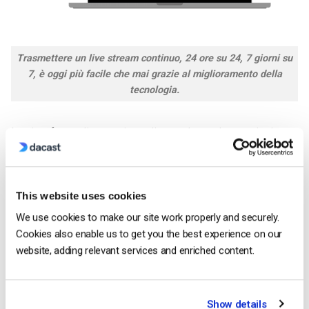
Trasmettere un live stream continuo, 24 ore su 24, 7 giorni su
7, è oggi più facile che mai grazie al miglioramento della
tecnologia.
La piattaforma di streaming online scelta per la trasmissione
in diretta può rendere il progetto più efficace o meno.
Imparare a fare un live stream di 24 ore è solo l’inizio: per
lanciare live stream di successo, è necessario disporre di una
This website uses cookies
piattaforma solida e affidabile. Per lanciare uno streaming in
We use cookies to make our site work properly and securely.
diretta 24/7, è necessario un
piattaforma video online
o, in
Cookies also enable us to get you the best experience on our
breve, OVP.
website, adding relevant services and enriched content.
Un OVP ospita e distribuisce i vostri contenuti agli spettatori.
In genere, le applicazioni online
servizi di hosting video
fornitori
forniscono anche strumenti per:
Show details