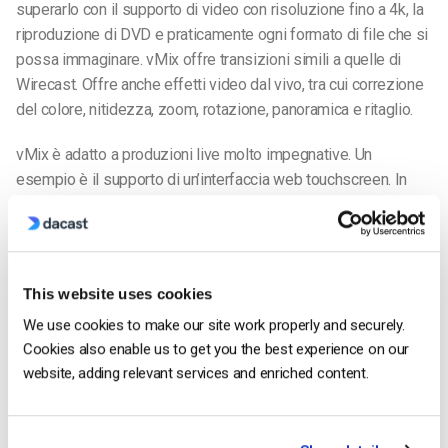
superarlo con il supporto di video con risoluzione fino a 4k, la
riproduzione di DVD e praticamente ogni formato di file che si
possa immaginare. vMix offre transizioni simili a quelle di
Wirecast. Offre anche effetti video dal vivo, tra cui correzione
del colore, nitidezza, zoom, rotazione, panoramica e ritaglio.
vMix è adatto a produzioni live molto impegnative. Un
esempio è il supporto di un’interfaccia web touchscreen. In
questo modo il produttore può utilizzare una tavoletta portatile
per cambiare le fonti in tempo reale senza doversi sedere
dietro una scrivania.
This website uses cookies
Per le situazioni in cui si apportano piccole modifiche al live
stream, vMix consente di impostare un breve ritardo tra la
We use cookies to make our site work properly and securely.
Cookies also enable us to get you the best experience on our
registrazione e il live stream. Supporta anche la registrazione
website, adding relevant services and enriched content.
al rallentatore e simultanea, lo streaming e l’uscita su monitor
di visualizzazione.
Prezzo