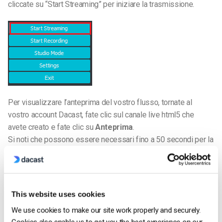
cliccate su “Start Streaming” per iniziare la trasmissione.
Per visualizzare l’anteprima del vostro flusso, tornate al
vostro account Dacast, fate clic sul canale live html5 che
avete creato e fate clic su
Anteprima
.
Si noti che possono essere necessari fino a 50 secondi per la
messa in linea. Per opzioni di streaming a bassa latenza,
contattateci.
Ecco fatto: ora siete pronti per iniziare lo streaming su OBS!
This website uses cookies
Se il problema persiste, si prega di contattare il nostro team di
We use cookies to make our site work properly and securely.
Cookies also enable us to get you the best experience on our