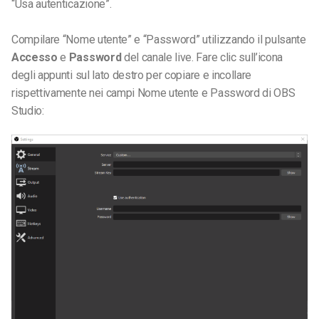
“Usa autenticazione”.
Compilare “Nome utente” e “Password” utilizzando il pulsante
Accesso
e
Password
del canale live. Fare clic sull’icona
degli appunti sul lato destro per copiare e incollare
rispettivamente nei campi Nome utente e Password di OBS
Studio: