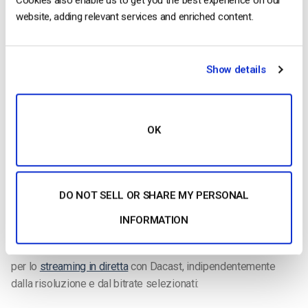
assistenza in chat o via e-mail
support@dacast.com.
website, adding relevant services and enriched content.
Risorse aggiuntive:
1. Ulteriori informazioni sulla transcodifica video
Show details
La codifica è un processo utilizzato per convertire i file video
RAW acquisiti da una telecamera in file digitali adatti allo
streaming in diretta su Internet.
OK
OBS Studio è un esempio di codificatore software utilizzato
per lo streaming in diretta. Ciò significa che il codificatore
alimenta i file video digitali alla piattaforma di streaming in
tempo reale.
DO NOT SELL OR SHARE MY PERSONAL
INFORMATION
Impostazioni dell’encoder richieste
Le seguenti
impostazioni del codificatore
sono necessarie
per lo
streaming in diretta
con Dacast, indipendentemente
dalla risoluzione e dal bitrate selezionati: