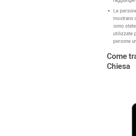
raggiunger
Le persone 
mostrano c
sono state
utilizzate 
persone un
Come tra
Chiesa