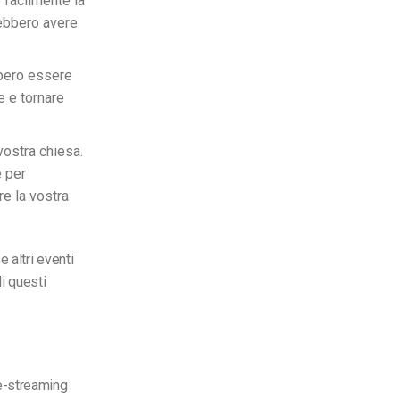
 facilmente la
rebbero avere
bbero essere
e e tornare
vostra chiesa.
e per
re la vostra
e altri eventi
i questi
ive-streaming