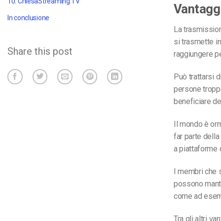
10. ChiesaStreaming.TV
Vantaggi
In conclusione
La trasmission
si trasmette i
Share this post
raggiungere pe
Può trattarsi d
persone tropp
beneficiare de
Il mondo è orm
far parte dell
a piattaforme d
I membri che s
possono manten
come ad ese
Tra gli altri v