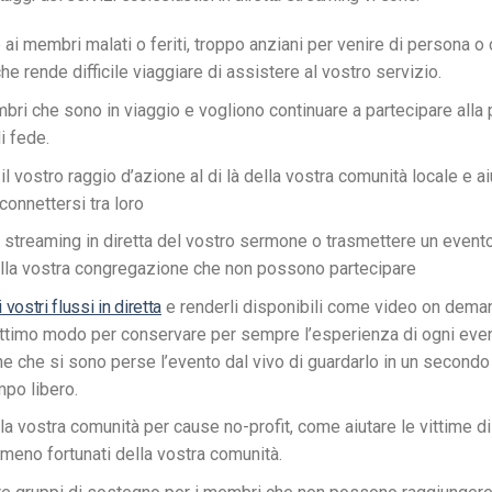
ai membri malati o feriti, troppo anziani per venire di persona o
che rende difficile viaggiare di assistere al vostro servizio.
mbri che sono in viaggio e vogliono continuare a partecipare alla 
i fede.
l vostro raggio d’azione al di là della vostra comunità locale e ai
connettersi tra loro
 streaming in diretta del vostro sermone o trasmettere un evento 
la vostra congregazione che non possono partecipare
 vostri flussi in diretta
e renderli disponibili come video on dema
ttimo modo per conservare per sempre l’esperienza di ogni eve
ne che si sono perse l’evento dal vivo di guardarlo in un secon
mpo libero.
la vostra comunità per cause no-profit, come aiutare le vittime di
i meno fortunati della vostra comunità.