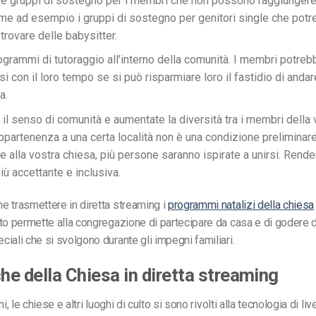
e gruppi di sostegno per i membri che non possono raggiungere
me ad esempio i gruppi di sostegno per genitori single che pot
a trovare delle babysitter.
ogrammi di tutoraggio all’interno della comunità. I membri potre
i con il loro tempo se si può risparmiare loro il fastidio di andar
a.
 il senso di comunità e aumentate la diversità tra i membri della 
ppartenenza a una certa località non è una condizione preliminar
 alla vostra chiesa, più persone saranno ispirate a unirsi. Rende
ù accettante e inclusiva.
 trasmettere in diretta streaming i
programmi natalizi della chiesa
to permette alla congregazione di partecipare da casa e di godere d
iali che si svolgono durante gli impegni familiari.
che della Chiesa in diretta streaming
ni, le chiese e altri luoghi di culto si sono rivolti alla tecnologia di l