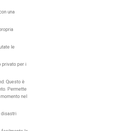
 con una
propria
utate le
privato per i
nd. Questo è
nto. Permette
do momento nel
 disastri