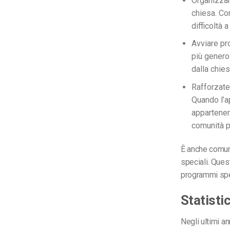
Organizzar
chiesa. Co
difficoltà 
Avviare pr
più generos
dalla chies
Rafforzate
Quando l’a
appartenere
comunità pi
È anche comune
speciali. Ques
programmi spec
Statisti
Negli ultimi an