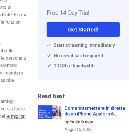
sto si
Free 14-Day Trial
rtante. È così
le funzioni
Get Started!
i
Start streaming immediately
l culto.
No credit card required
o le persone a
onnettersi
10 GB of bandwidth
ovi membri a
ossibile
Read Next
reaming.
Come trasmettere in diretta
me sia facile
da un iPhone Apple in 6
 dei
le migliori
semplici passi
by Emily Krings
August 5, 2026