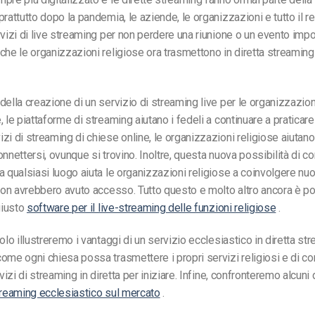
rattutto dopo la pandemia, le aziende, le organizzazioni e tutto il re
rvizi di live streaming per non perdere una riunione o un evento impo
che le organizzazioni religiose ora trasmettono in diretta streaming 
della creazione di un servizio di streaming live per le organizzazion
 le piattaforme di streaming aiutano i fedeli a continuare a praticare i
zi di streaming di chiese online, le organizzazioni religiose aiutan
onnettersi, ovunque si trovino. Inoltre, questa nuova possibilità di c
a qualsiasi luogo aiuta le organizzazioni religiose a coinvolgere nu
 non avrebbero avuto accesso. Tutto questo e molto altro ancora è p
giusto
software per il live-streaming delle funzioni religiose
.
olo illustreremo i vantaggi di un servizio ecclesiastico in diretta st
ome ogni chiesa possa trasmettere i propri servizi religiosi e di co
rvizi di streaming in diretta per iniziare. Infine, confronteremo alcuni
treaming ecclesiastico sul mercato
.