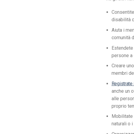
Consentite 
disabilità 
Aiuta i me
comunità d
Estendete i
persone a 
Creare uno
membri del
Registrate i
anche un o
alle perso
proprio te
Mobilitate 
naturali o 