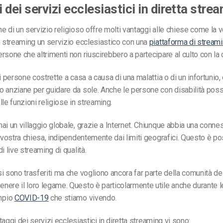
 dei servizi ecclesiastici in diretta stre
e di un servizio religioso offre molti vantaggi alle chiese come la 
n streaming un servizio ecclesiastico con una
piattaforma di stream
rsone che altrimenti non riuscirebbero a partecipare al culto con la
i persone costrette a casa a causa di una malattia o di un infortunio,
o anziane per guidare da sole. Anche le persone con disabilità pos
lle funzioni religiose in streaming.
ai un villaggio globale, grazie a Internet. Chiunque abbia una conn
a vostra chiesa, indipendentemente dai limiti geografici.
Questo è pos
i live streaming di qualità.
i sono trasferiti ma che vogliono ancora far parte della comunità de
ere il loro legame. Questo è particolarmente utile anche durante le 
mpio
COVID-19
che stiamo vivendo.
antaggi dei servizi ecclesiastici in diretta streaming vi sono: