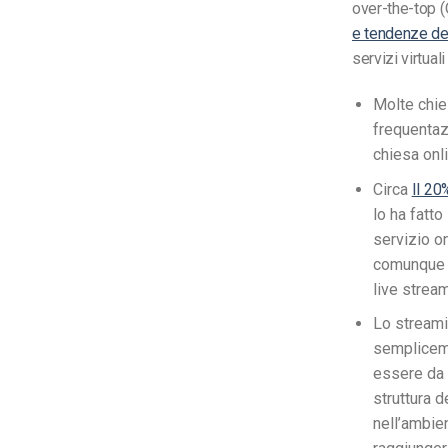
over-the-top (
e tendenze de
servizi virtual
Molte chie
frequentazi
chiesa onl
Circa
Il 20
lo ha fatto
servizio on
comunque d
live stream
Lo streami
sempliceme
essere da 
struttura d
nell’ambien