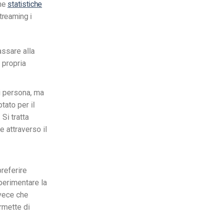
une
statistiche
treaming i
ssare alla
 propria
di persona, ma
tato per il
 Si tratta
 attraverso il
preferire
perimentare la
nvece che
rmette di