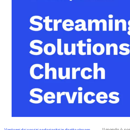
Video CMS
Privacy e Sicurezza
Vantaggi dei servizi ecclesiastici in diretta streaming
Il mondo è sem