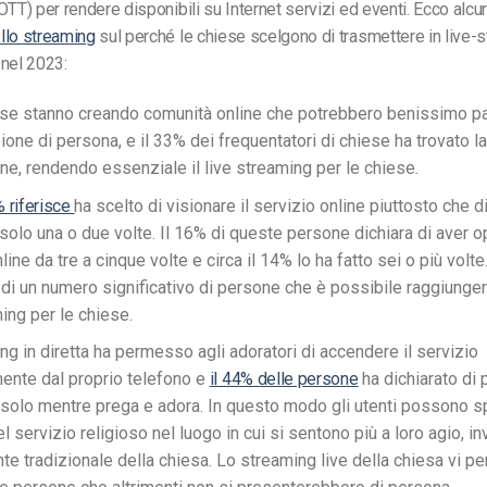
OTT) per rendere disponibili su Internet servizi ed eventi. Ecco alc
llo streaming
sul perché le chiese scelgono di trasmettere in live-s
i nel 2023:
se stanno creando comunità online che potrebbero benissimo pa
one di persona, e il 33% dei frequentatori di chiese ha trovato la
ine, rendendo essenziale il live streaming per le chiese.
% riferisce
ha scelto di visionare il servizio online piuttosto che 
 solo una o due volte. Il 16% di queste persone dichiara di aver op
line da tre a cinque volte e circa il 14% lo ha fatto sei o più volte.
i un numero significativo di persone che è possibile raggiungere
ing per le chiese.
ng in diretta ha permesso agli adoratori di accendere il servizio
nte dal proprio telefono e
il 44% delle persone
ha dichiarato di 
solo mentre prega e adora. In questo modo gli utenti possono s
el servizio religioso nel luogo in cui si sentono più a loro agio, i
te tradizionale della chiesa. Lo streaming live della chiesa vi pe