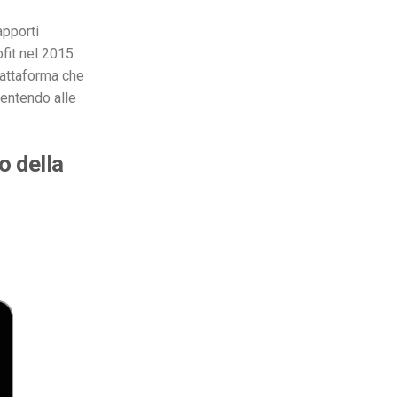
apporti
fit nel 2015
iattaforma che
sentendo alle
o della