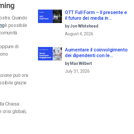
aming
OTT Full Form – Il presente e
vostra. Quando
il futuro dei media in
streaming
ing
è possibile
by Jon Whitehead
 comunità.
August 4, 2026
 oppure di
Aumentare il coinvolgimento
sono
dei dipendenti con le
comunicazioni aziendali in
by Max Wilbert
live streaming
July 31, 2026
essione può ora
sibile grazie
lla Chiesa
crisi globali,