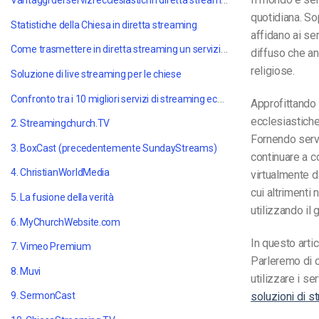
quotidiana. Sop
Statistiche della Chiesa in diretta streaming
affidano ai se
Come trasmettere in diretta streaming un servizio della Chiesa
diffuso che an
religiose.
Soluzione di live streaming per le chiese
Confronto tra i 10 migliori servizi di streaming ecclesiastico nel 2022
Approfittando 
ecclesiastiche,
2. Streamingchurch.TV
Fornendo servi
3. BoxCast (precedentemente SundayStreams)
continuare a c
4. ChristianWorldMedia
virtualmente d
cui altrimenti
5. La fusione della verità
utilizzando il 
6. MyChurchWebsite.com
In questo artic
7. Vimeo Premium
Parleremo di c
8. Muvi
utilizzare i se
soluzioni di s
9. SermonCast