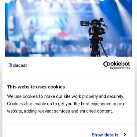
Esistono diversi tipi di
apparecchiature professionali per il live
This website uses cookies
streaming
necessarie per la trasmissione. È necessario un
computer o un portatile, una telecamera, dei microfoni e una
We use cookies to make our site work properly and securely.
connessione a Internet.
Cookies also enable us to get you the best experience on our
website, adding relevant services and enriched content.
Se il team tecnico della vostra chiesa è totalmente nuovo al
live streaming, una singola telecamera su un treppiede
dovrebbe essere sufficiente. Suggeriamo di consultare il
Show details