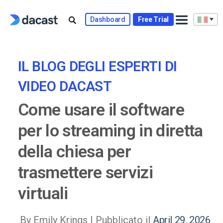
Skip
to
Dashboard
Free Trial
content
IL BLOG DEGLI ESPERTI DI
VIDEO DACAST
Come usare il software
per lo streaming in diretta
della chiesa per
trasmettere servizi
virtuali
By Emily Krings |
Pubblicato il
April 29, 2026