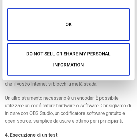
nostro elenco di
telecamere per lo streaming live consigliate
per individuare quella più adatta alle vostre esigenze.
La fotocamera può essere o meno dotata di un efficace
OK
microfono incorporato. Un semplice microfono da agganciare
al bavero dell’oratore è sufficiente.
È possibile trasmettere in live streaming sia via wifi che via
DO NOT SELL OR SHARE MY PERSONAL
cavo, purché la connessione sia sufficientemente veloce.
INFORMATION
Tuttavia, la rete Internet via cavo è spesso l’opzione migliore,
poiché in genere è più affidabile. L’ultima cosa che volete è
che il vostro Internet si blocchi a metà strada.
Un altro strumento necessario è un encoder. È possibile
utilizzare un codificatore hardware o software. Consigliamo di
iniziare con OBS Studio, un codificatore software gratuito e
open-source, semplice da usare e ottimo per i principianti.
4. Esecuzione di un test