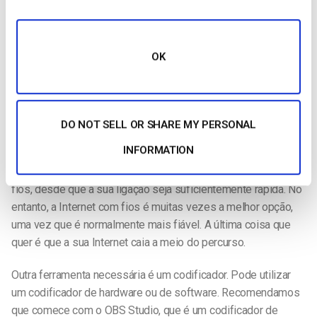
Se a equipa técnica da sua igreja é totalmente nova na
transmissão em direto, uma única câmara num tripé deve ser
suficiente. Sugerimos que consulte a nossa lista de
câmaras
de transmissão em direto recomendadas
para identificar a
OK
que melhor se adequa às suas necessidades.
A sua câmara pode ou não ter um microfone incorporado
eficaz. Um simples microfone que se prende à lapela do
DO NOT SELL OR SHARE MY PERSONAL
orador é suficiente.
INFORMATION
Pode transmitir em direto através da Internet com ou sem
fios, desde que a sua ligação seja suficientemente rápida. No
entanto, a Internet com fios é muitas vezes a melhor opção,
uma vez que é normalmente mais fiável. A última coisa que
quer é que a sua Internet caia a meio do percurso.
Outra ferramenta necessária é um codificador. Pode utilizar
um codificador de hardware ou de software. Recomendamos
que comece com o OBS Studio, que é um codificador de