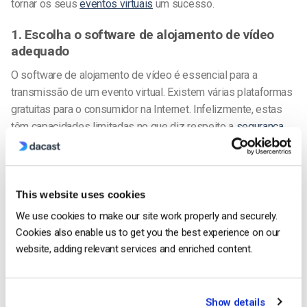
tornar os seus
eventos virtuais
um sucesso.
1. Escolha o software de alojamento de vídeo
adequado
O software de alojamento de vídeo é essencial para a
transmissão de um evento virtual. Existem várias plataformas
gratuitas para o consumidor na Internet. Infelizmente, estas
têm capacidades limitadas no que diz respeito a
segurança,
monetização, etiqueta branca
e outros aspectos
que
contribuem para o profissionalismo geral do seu conteúdo.
Para organizar um evento virtual de alto nível, é necessário
This website uses cookies
investir num
software de alojamento de vídeo
profissional.
Há
We use cookies to make our site work properly and securely.
algumas características a que deve dar prioridade para atingir
Cookies also enable us to get you the best experience on our
os seus objectivos.
website, adding relevant services and enriched content.
Eis algumas coisas que deve saber antes de escolher um
software de alojamento de vídeo.
Show details