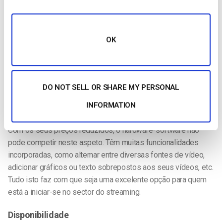
Actualizações
As actualizações são complexas, especialmente quando
OK
comparadas com os codificadores de software.
Prós do codificador de software
Custo
DO NOT SELL OR SHARE MY PERSONAL
A codificação por software é a opção mais económica,
INFORMATION
especialmente se a sua produção não exigir muito esforço.
Com os seus preços reduzidos, o hardware-software não
pode competir neste aspeto. Têm muitas funcionalidades
incorporadas, como alternar entre diversas fontes de vídeo,
adicionar gráficos ou texto sobrepostos aos seus vídeos, etc.
Tudo isto faz com que seja uma excelente opção para quem
está a iniciar-se no sector do streaming.
Disponibilidade