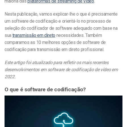
maioria das
plataformas de streaming de vídeo
.
Nesta publicação, vamos explicar-lhe o que é precisamente
um software de codificação e orientá-lo no processo de
seleção do codificador de software adequado com base na
sua
transmissão em direto
necessidades. Também
comparamos as 10 melhores opções de software de
codificação para transmissão em direto profissional.
Este artigo foi atualizado para refletir os mais recentes
desenvolvimentos em software de codificação de vídeo em
2022.
O que é software de codificação?