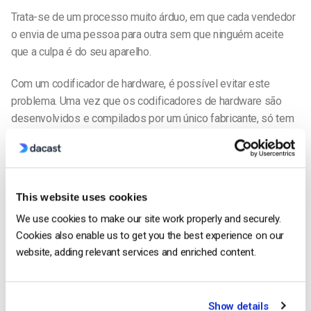
Trata-se de um processo muito árduo, em que cada vendedor
o envia de uma pessoa para outra sem que ninguém aceite
que a culpa é do seu aparelho.
Com um codificador de hardware, é possível evitar este
problema. Uma vez que os codificadores de hardware são
desenvolvidos e compilados por um único fabricante, só tem
um ponto de contacto. Isto faz com que a reparação ou
substituição do seu sistema seja um processo relativamente
indolor.
This website uses cookies
Contras do codificador de hardware
We use cookies to make our site work properly and securely.
Custo
Cookies also enable us to get you the best experience on our
A principal desvantagem de um codificador de hardware é o
website, adding relevant services and enriched content.
custo. Os seus preços começam em algumas centenas de
dólares e aumentam a partir daí, tornando-os inacessíveis
para algumas pessoas.
Show details