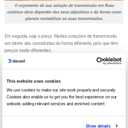
O orçamento da sua solução de transmissão em fluxo
contínuo deve depender dos seus objectivos e da forma como
planeia rentabilizar as suas transmissões.
Em seguida, veja o preço. Muitas soluções de transmissão
em direto são concebidas de forma diferente, pelo que têm
preços muito diferentes.
Algumas plataformas adoptam um modelo de preços
premium e destinam os seus serviços a grandes instituições,
enquanto outras oferecem funcionalidades semelhantes –
This website uses cookies
por vezes até melhores – a um preço muito mais acessível.
We use cookies to make our site work properly and securely.
Cookies also enable us to get you the best experience on our
Além disso, muitas plataformas oferecem vários planos de
website, adding relevant services and enriched content.
preços de transmissão em direto
com diferentes
características e pontos de preço.
Recomendamos que pesquise o mercado para ter uma noção
Show details