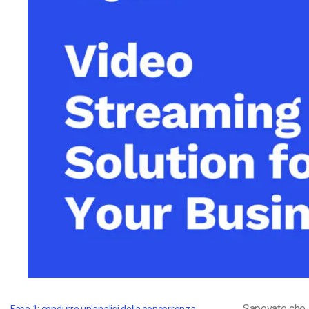
Video CMS
Privacy e Sicurezza
Sapevate che 