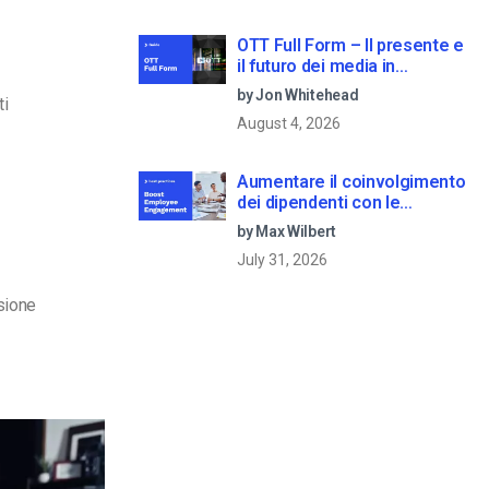
OTT Full Form – Il presente e
il futuro dei media in
streaming
by Jon Whitehead
ti
August 4, 2026
Aumentare il coinvolgimento
dei dipendenti con le
comunicazioni aziendali in
by Max Wilbert
live streaming
July 31, 2026
nsione