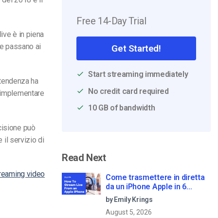
Free 14-Day Trial
live è in piena
, e passano ai
Get Started!
Start streaming immediately
a tendenza ha
No credit card required
e implementare
10 GB of bandwidth
cisione può
 il servizio di
Read Next
reaming video
Come trasmettere in diretta
da un iPhone Apple in 6
semplici passi
by Emily Krings
August 5, 2026