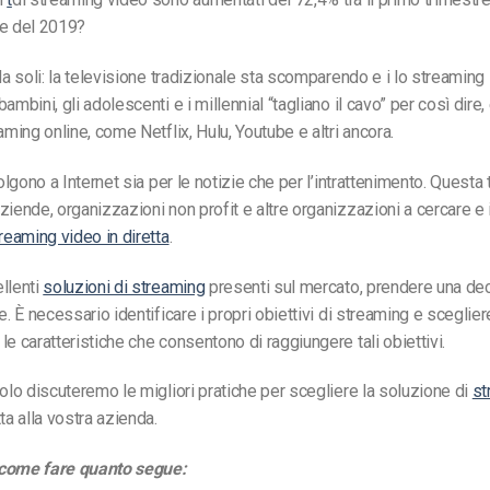
re del 2019?
 da soli: la televisione tradizionale sta scomparendo e i
lo streaming 
I bambini, gli adolescenti e i millennial “tagliano il cavo” per così dire
aming online, come Netflix, Hulu, Youtube e altri ancora.
volgono a Internet sia per le notizie che per l’intrattenimento. Quest
ziende, organizzazioni non profit e altre organizzazioni a cercare 
treaming video in diretta
.
llenti
soluzioni di streaming
presenti sul mercato, prendere una de
e. È necessario identificare i propri obiettivi di streaming e scegliere
le caratteristiche che consentono di raggiungere tali obiettivi.
colo discuteremo le migliori pratiche per scegliere la soluzione di
st
ta alla vostra azienda.
 come fare quanto segue: