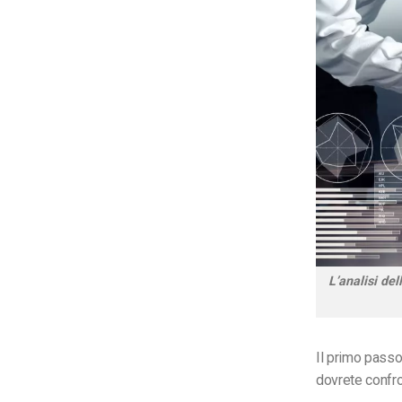
L’analisi de
Il primo passo
dovrete confron