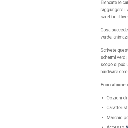
Elencate le ca
raggiungere i 
sarebbe il liv
Cosa succede 
verde, animazio
Scrivete quest
schermi verdi, 
scopo si può u
hardware com
Ecco alcune c
Opzioni di
Caratteris
Marchio pe
Accesso
A