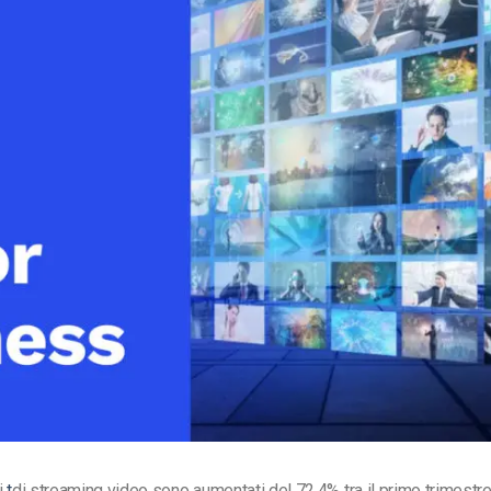
Monetizzazione Video
Video Marketing
i
t
di streaming video sono aumentati del 72,4%
tra il primo trimestre