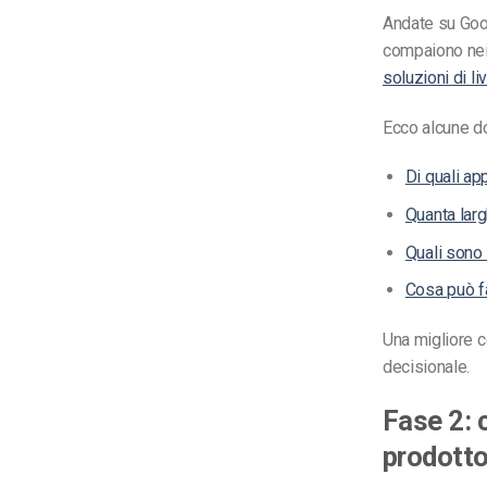
Andate su Goog
compaiono nei 
soluzioni di l
Ecco alcune d
Di quali ap
Quanta larg
Quali sono 
Cosa può fa
Una migliore c
decisionale.
Fase 2: 
prodott