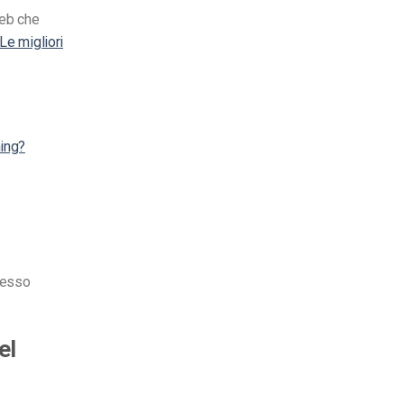
web che
Le migliori
ming?
cesso
el