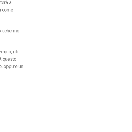
terà a
di come
no schermo
empio, gli
 A questo
o, oppure un