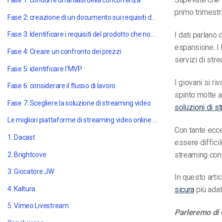
Fase 1: condurre un'analisi della concorrenza
primo trimest
Fase 2: creazione di un documento sui requisiti del prodotto
Fase 3: Identificare i requisiti del prodotto che non sono stati considerati.
I dati parlano
espansione
. 
Fase 4: Creare un confronto dei prezzi
servizi di stre
Fase 5: identificare l'MVP
I giovani si ri
Fase 6: considerare il flusso di lavoro
spinto molte a
Fase 7: Scegliere la soluzione di streaming video
soluzioni di s
Le migliori piattaforme di streaming video online - Aggiornato al 2021
Con tante ecce
1. Dacast
essere difficil
streaming con 
2. Brightcove
3. Giocatore JW
In questo arti
4. Kaltura
sicura
più adat
5. Vimeo Livestream
Parleremo di