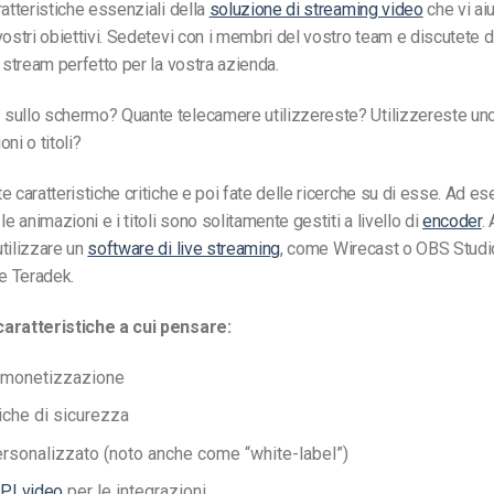
ratteristiche essenziali della
soluzione di streaming video
che vi aiu
vostri obiettivi. Sedetevi con i membri del vostro team e discutete 
e stream perfetto per la vostra azienda.
sullo schermo? Quante telecamere utilizzereste? Utilizzereste u
ni o titoli?
e caratteristiche critiche e poi fate delle ricerche su di esse. Ad es
le animazioni e i titoli sono solitamente gestiti a livello di
encoder
.
tilizzare un
software di live streaming
, come Wirecast o OBS Studi
e Teradek.
aratteristiche a cui pensare:
 monetizzazione
tiche di sicurezza
rsonalizzato (noto anche come “white-label”)
PI video
per le integrazioni