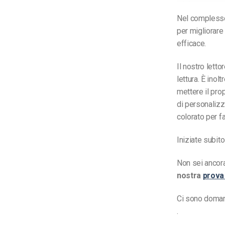
Nel complesso,
per migliorare
efficace.
Il nostro letto
lettura. È inol
mettere il pro
di personalizz
colorato per fa
Iniziate subito
Non sei ancor
nostra
prova 
Ci sono domand
.