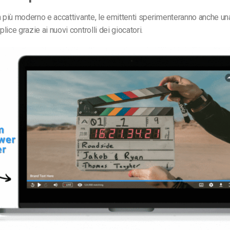
n più moderno e accattivante, le emittenti sperimenteranno anche u
ice grazie ai nuovi controlli dei giocatori.