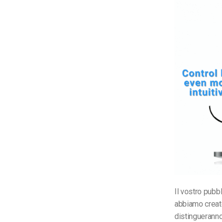
Il vostro pubb
abbiamo creato 
distingueranno