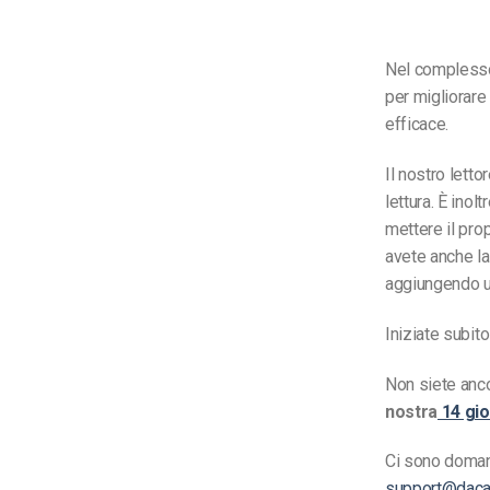
Nel complesso,
per migliorare
efficace.
Il nostro letto
lettura. È inol
mettere il pro
avete anche la
aggiungendo un
Iniziate subito
Non siete anc
nostra
14 gio
Ci sono domand
support@daca