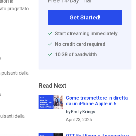
Free 14-Day Trial
atori
la
tato progettato
Get Started!
Start streaming immediately
No credit card required
10 GB of bandwidth
ù
 pulsanti della
Read Next
ù
Come trasmettere in diretta
da un iPhone Apple in 6
semplici passi
by Emily Krings
ulsanti della
April 23, 2025
OTT Full Form – Il presente e