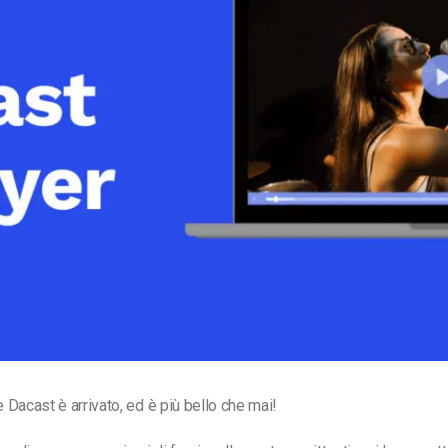
Monetizzazione Video
Video Marketing
e Dacast è arrivato, ed è più bello che mai!