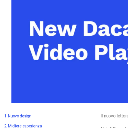
Video CMS
Privacy e Sicurezza
Il nuovo lettor
1. Nuovo design
2. Migliore esperienza