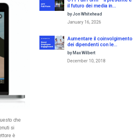
il futuro dei media in
streaming
by Jon Whitehead
January 16, 2026
Aumentare il coinvolgimento
dei dipendenti con le
comunicazioni aziendali in
by Max Wilbert
live streaming
December 10, 2018
 questo che
enuti si
ettore è