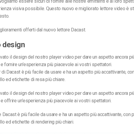
ogliamo essere sicuri di fornire alle nostre emittenti e ai loro spett
rienza
visiva
possibile. Questo nuovo e migliorato lettore video è s
esto.
glioramenti offerti dal nuovo lettore Dacast.
 design
ato il design del nostro player video per dare un aspetto ancora pi
e fornire un’esperienza più piacevole ai vostri spettatori.
 di Dacast è più facile da usare e ha un aspetto più accattivante, con
llo ed etichette di resa più chiare.
ato il design del nostro player video per dare un aspetto ancora pi
e offrire un’esperienza più piacevole ai vostri spettatori.
e Dacast è più facile da usare e ha un aspetto più accattivante, con p
llo ed etichette di rendering più chiari.