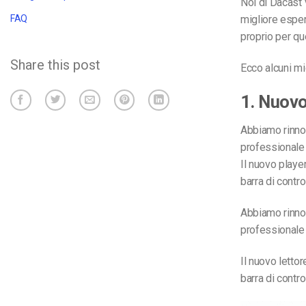
Noi di Dacast v
migliore espe
FAQ
proprio per qu
Share this post
Ecco alcuni mi
1. Nuovo
Abbiamo rinnov
professionale 
Il nuovo player
barra di contro
Abbiamo rinnov
professionale 
Il nuovo lettor
barra di contro