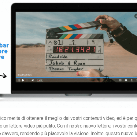
lico merita di ottenere il meglio dai vostri contenuti video, ed è per
un lettore video più pulito. Con il nostro nuovo lettore, i vostri cont
 davvero, rendendo più piacevole la visione. Inoltre, questo nuovo l