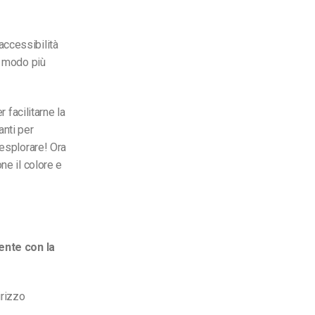
accessibilità
n modo più
 facilitarne la
anti per
 esplorare
! Ora
ne il colore e
mente con la
dirizzo