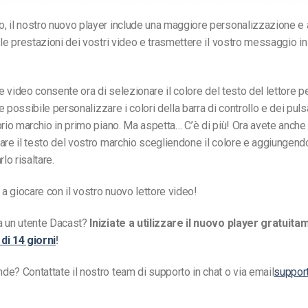
 il nostro nuovo player include una maggiore personalizzazione e 
 le prestazioni dei vostri video e trasmettere il vostro messaggio i
re video consente ora di selezionare il colore del testo del lettore per
tre possibile personalizzare i colori della barra di controllo e dei puls
prio marchio in primo piano. Ma aspetta… C’è di più! Ora avete anche 
are il testo del vostro marchio scegliendone il colore e aggiungen
rlo risaltare.
 a giocare con il vostro nuovo lettore video!
a un utente Dacast?
Iniziate a utilizzare il nuovo player gratuit
di 14 giorni
!
e? Contattate il nostro team di supporto in chat o via email
suppor