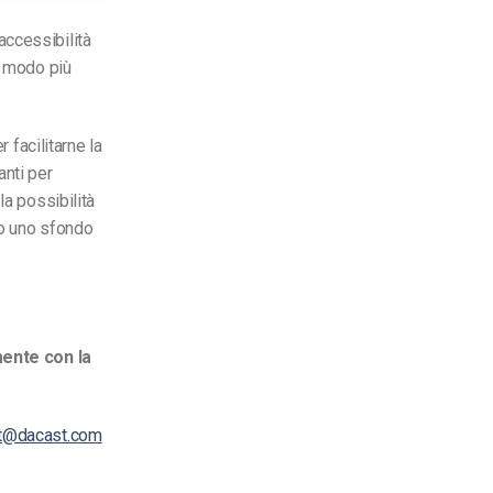
accessibilità
n modo più
 facilitarne la
anti per
la possibilità
do uno sfondo
amente con la
t@dacast.com