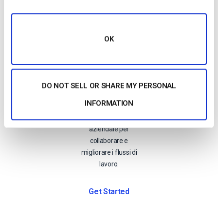
OK
Impegnarsi
Multi-User Access
DO NOT SELL OR SHARE MY PERSONAL
Invitate gli utenti
INFORMATION
alla vostra
piattaforma video
aziendale per
collaborare e
migliorare i flussi di
lavoro.
Get Started