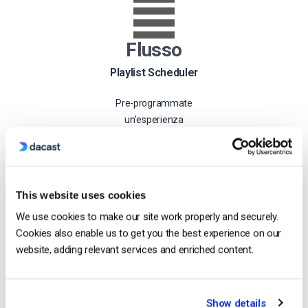
Flusso
Playlist Scheduler
Pre-programmate
un’esperienza
simile a quella
televisiva con i
vostri contenuti
video in rotazione
This website uses cookies
24 ore su 24, 7
We use cookies to make our site work properly and securely.
giorni su 7.
Cookies also enable us to get you the best experience on our
website, adding relevant services and enriched content.
Let's Go
Show details