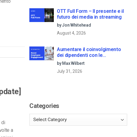
umento
OTT Full Form – Il presente e il
futuro dei media in streaming
by Jon Whitehead
August 4, 2026
Aumentare il coinvolgimento
dei dipendenti con le
comunicazioni aziendali in live
by Max Wilbert
streaming
July 31, 2026
Update]
Categories
 di
volte a