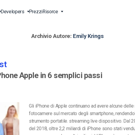
Developers
Prezzi
Risorce
Archivio Autore:
Emily Krings
g Live
Vivo
Trasmetti in Diretta Online
Video per le Imprese
Strumenti di Sviluppo
Assistenza 24/7
ne
vo
ideo
Contenuti Anche in Cina
Video per Professionisti del
Transcodifica Video
Assistenza Telefonica
Marketing
st
ta
e API
Lettore Video HTML5
Streaming Pay-per-View
Servizi Professionali
Video per le Vendite
Phone Apple in 6 semplici passi
Soluzioni per Raggiungere
Upload Video Sicuro
)
Tutto il Mondo
Chi Siamo
ta
Expo Video Gallery
Agenzie Creative
Careers
CDN Live Streaming
Streaming Live per Musicisti
Partners
Gli iPhone di Apple continuano ad avere alcune delle 
LS)
fotocamere sul mercato degli smartphone, rendendol
 e-
Stazioni TV e Radio
Contatti
strumento portatile. streaming live dispositivo. Dal 20
del 2018, oltre 2,2 miliardi di iPhone sono stati vendu
orm
Analisi Video