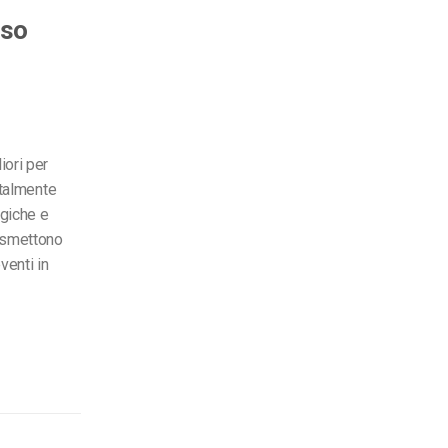
sso
iori per
 talmente
ogiche e
rasmettono
venti in