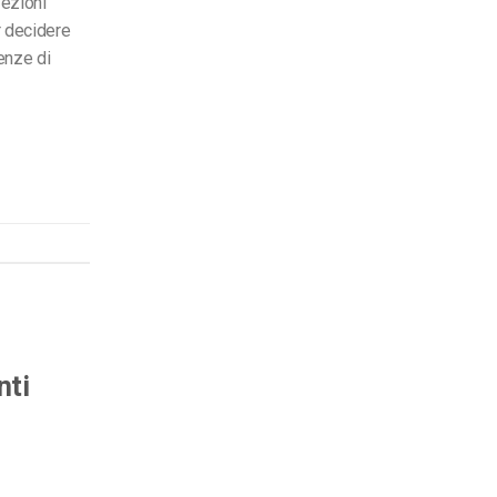
fezioni
r decidere
enze di
nti