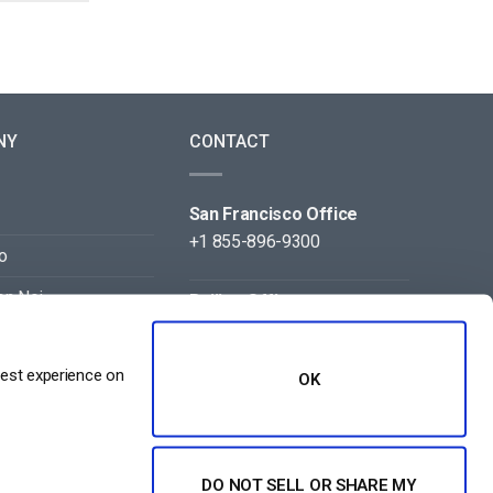
NY
CONTACT
San Francisco Office
+1 855-896-9300
o
on Noi
Beijing Office
+86 105-123-5043
best experience on
OK
DO NOT SELL OR SHARE MY