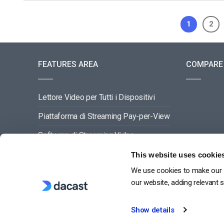
1
2
FEATURES AREA
COMPARE
Lettore Video per Tutti i Dispositivi
Piattaforma di Streaming Pay-per-View
Software di Streaming Video
Gestione dei Contenuti Video
This website uses cookie
We use cookies to make our s
VEDI TUTTO
our website, adding relevant 
Show details