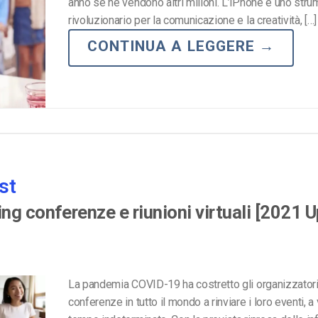
anno se ne vendono altri milioni. L’iPhone è uno str
Monetizzazione Video
rivoluzionario per la comunicazione e la creatività, […]
Video Marketing
CONTINUA A LEGGERE
→
st
ng conferenze e riunioni virtuali [2021 
La pandemia COVID-19 ha costretto gli organizzatori
conferenze in tutto il mondo a rinviare i loro eventi, a 