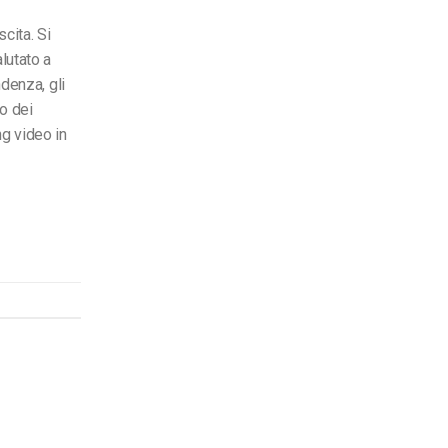
scita. Si
lutato a
ndenza, gli
o dei
ng video in