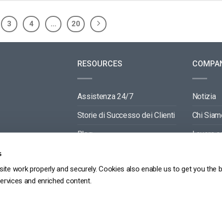
3
4
…
20
RESOURCES
COMPA
Assistenza 24/7
Notizia
Storie di Successo dei Clienti
Chi Siam
Blog
Lavora c
Video API Documentation
Contactti
s
ite work properly and securely. Cookies also enable us to get you the 
Player API Documentation
Partners
services and enriched content.