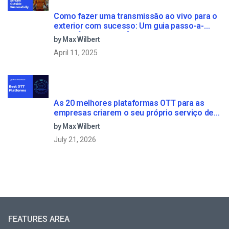
Como fazer uma transmissão ao vivo para o
exterior com sucesso: Um guia passo-a-
passo [2021 Update]
by Max Wilbert
April 11, 2025
As 20 melhores plataformas OTT para as
empresas criarem o seu próprio serviço de
streaming (2026)
by Max Wilbert
July 21, 2026
FEATURES AREA