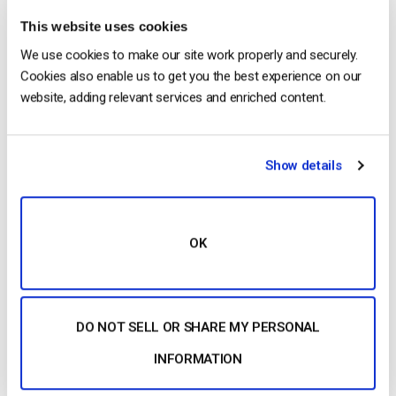
This website uses cookies
We use cookies to make our site work properly and securely.
Cookies also enable us to get you the best experience on our
website, adding relevant services and enriched content.
Para pré-visualizar a sua transmissão, volte à sua conta
Show details
Dacast, clique no canal em direto html5 que criou e clique em
Preview (Pré-visualizar
). Tenha em atenção que pode
demorar até 50 segundos a ficar online. Para opções de
OK
transmissão de baixa latência, contacte-nos.
O que é um codificador?
Codificação é um processo utilizado para converter os
DO NOT SELL OR SHARE MY PERSONAL
ficheiros de vídeo RAW captados por uma câmara em
INFORMATION
ficheiros digitais adequados para transmissão em direto pela
Internet.
O OBS Studio é um exemplo de um codificador de