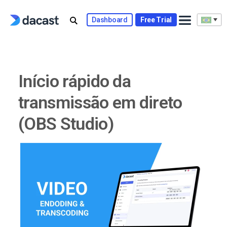
Skip
to
Dashboard
Free Trial
content
Início rápido da
transmissão em direto
(OBS Studio)